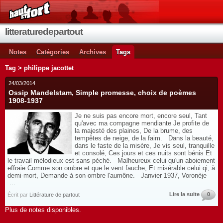
litteraturedepartout
Notes
Catégories
Archives
Tags
Tag > philippe jacottet
24/03/2014
Ossip Mandelstam, Simple promesse, choix de poèmes
1908-1937
Je ne suis pas encore mort, encore seul, Tant
qu'avec ma compagne mendiante Je profite de
la majesté des plaines, De la brume, des
tempêtes de neige, de la faim. Dans la beauté,
dans le faste de la misère, Je vis seul, tranquille
et consolé, Ces jours et ces nuits sont bénis Et
le travail mélodieux est sans péché. Malheureux celui qu'un aboiement
effraie Comme son ombre et que le vent fauche, Et misérable celui qi, à
demi-mort, Demande à son ombre l'aumône. Janvier 1937, Voronèje
...
Lire la suite
0
Écrit par
Littérature de partout
Plus de notes disponibles.