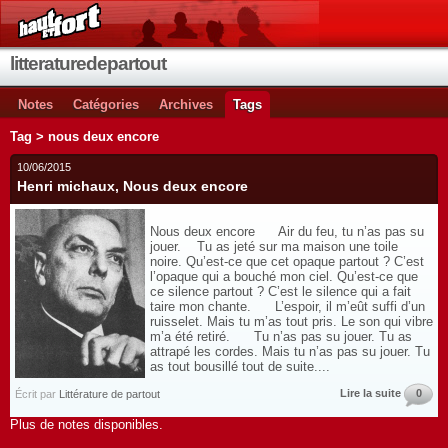
litteraturedepartout
Notes
Catégories
Archives
Tags
Tag > nous deux encore
10/06/2015
Henri michaux, Nous deux encore
Nous deux encore Air du feu, tu n’as pas su
jouer. Tu as jeté sur ma maison une toile
noire. Qu’est-ce que cet opaque partout ? C’est
l’opaque qui a bouché mon ciel. Qu’est-ce que
ce silence partout ? C’est le silence qui a fait
taire mon chante. L’espoir, il m’eût suffi d’un
ruisselet. Mais tu m’as tout pris. Le son qui vibre
m’a été retiré. Tu n’as pas su jouer. Tu as
attrapé les cordes. Mais tu n’as pas su jouer. Tu
as tout bousillé tout de suite....
Lire la suite
0
Écrit par
Littérature de partout
Plus de notes disponibles.