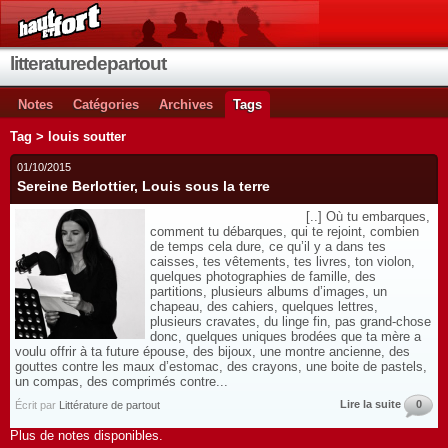
litteraturedepartout
Notes
Catégories
Archives
Tags
Tag > louis soutter
01/10/2015
Sereine Berlottier, Louis sous la terre
[..] Où tu embarques,
comment tu débarques, qui te rejoint, combien
de temps cela dure, ce qu’il y a dans tes
caisses, tes vêtements, tes livres, ton violon,
quelques photographies de famille, des
partitions, plusieurs albums d’images, un
chapeau, des cahiers, quelques lettres,
plusieurs cravates, du linge fin, pas grand-chose
donc, quelques uniques brodées que ta mère a
voulu offrir à ta future épouse, des bijoux, une montre ancienne, des
gouttes contre les maux d’estomac, des crayons, une boite de pastels,
un compas, des comprimés contre...
Lire la suite
0
Écrit par
Littérature de partout
Plus de notes disponibles.