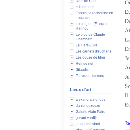
Droit de Cités
Où
e-litterature
Et
Fabula, la recherche en
littérature
Do
Le blog de (François
Rannou
Af
Le blog de Claude
La
Chambard
Le Tiers-Livre
En
Les carnets d'eucharis
Je
Les douze de blog
Remue.net
Ar
Sitaudis
Terres de femmes
Ju
So
Lieux d'art
Il
alexandra eldridge
Et
daniel dezeuze
Galerie Alain Paire
gerard verdijk
Ja
josephine sloet