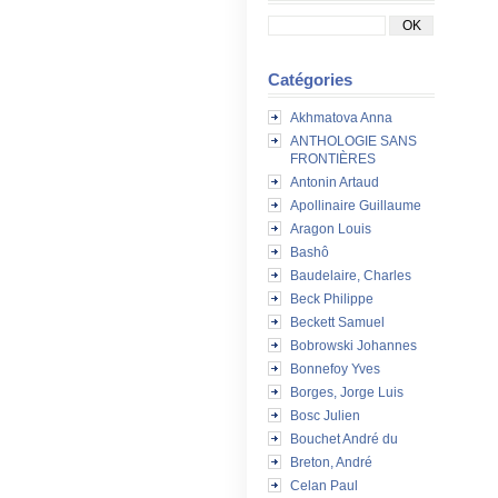
Catégories
Akhmatova Anna
ANTHOLOGIE SANS
FRONTIÈRES
Antonin Artaud
Apollinaire Guillaume
Aragon Louis
Bashô
Baudelaire, Charles
Beck Philippe
Beckett Samuel
Bobrowski Johannes
Bonnefoy Yves
Borges, Jorge Luis
Bosc Julien
Bouchet André du
Breton, André
Celan Paul