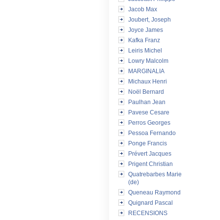
Jacob Max
Joubert, Joseph
Joyce James
Kafka Franz
Leiris Michel
Lowry Malcolm
MARGINALIA
Michaux Henri
Noël Bernard
Paulhan Jean
Pavese Cesare
Perros Georges
Pessoa Fernando
Ponge Francis
Prévert Jacques
Prigent Christian
Quatrebarbes Marie
(de)
Queneau Raymond
Quignard Pascal
RECENSIONS