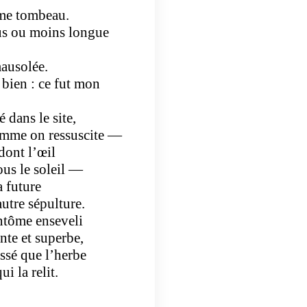
ême tombeau.
lus ou moins longue
mausolée.
u bien : ce fut mon
 dans le site,
omme on ressuscite —
dont l’œil
us le soleil —
a future
utre sépulture.
ntôme enseveli
nte et superbe,
passé que l’herbe
i la relit.