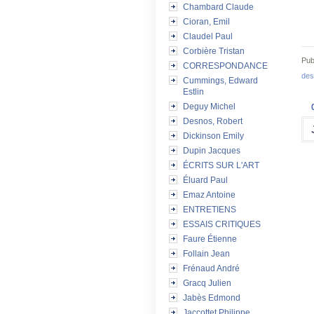
Chambard Claude
Cioran, Emil
Claudel Paul
Corbière Tristan
Pub
CORRESPONDANCE
des
Cummings, Edward
Estlin
Deguy Michel
Desnos, Robert
Dickinson Emily
Dupin Jacques
ÉCRITS SUR L'ART
Éluard Paul
Emaz Antoine
ENTRETIENS
ESSAIS CRITIQUES
Faure Étienne
Follain Jean
Frénaud André
Gracq Julien
Jabès Edmond
Jaccottet Philippe