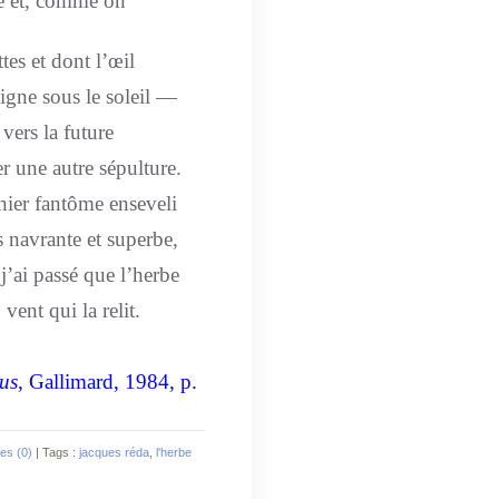
e et, comme on
tes et dont l’œil
gne sous le soleil —
vers la future
 une autre sépulture.
nier fantôme enseveli
s navrante et superbe,
 j’ai passé que l’herbe
vent qui la relit.
lus
, Gallimard, 1984, p.
es (0)
| Tags :
jacques réda
,
l'herbe