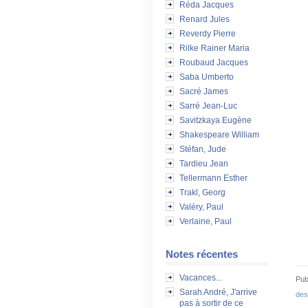
Réda Jacques
Renard Jules
Reverdy Pierre
Rilke Rainer Maria
Roubaud Jacques
Saba Umberto
Sacré James
Sarré Jean-Luc
Savitzkaya Eugène
Shakespeare William
Stéfan, Jude
Tardieu Jean
Tellermann Esther
Trakl, Georg
Valéry, Paul
Verlaine, Paul
Notes récentes
Vacances...
Pub
Sarah André, J'arrive
des
pas à sortir de ce