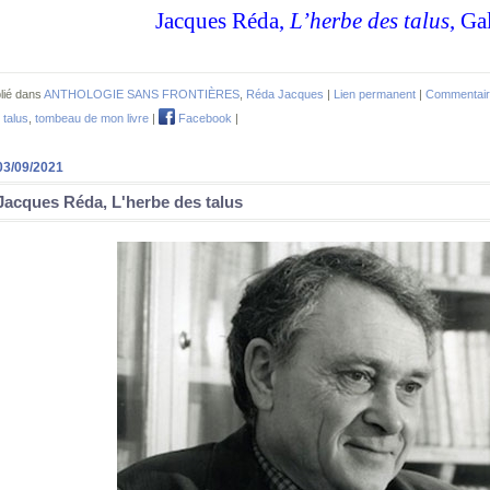
Jacques Réda,
L’herbe des talus
, Ga
lié dans
ANTHOLOGIE SANS FRONTIÈRES
,
Réda Jacques
|
Lien permanent
|
Commentair
 talus
,
tombeau de mon livre
|
Facebook
|
03/09/2021
Jacques Réda, L'herbe des talus