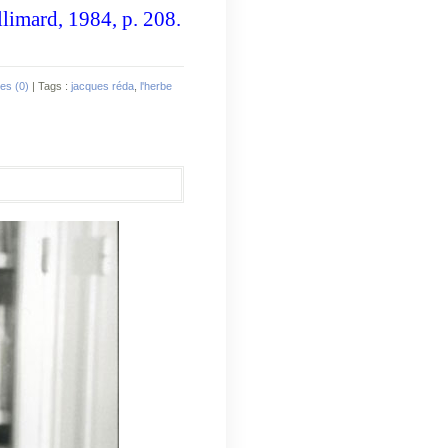
llimard, 1984, p. 208.
es (0)
| Tags :
jacques réda
,
l'herbe