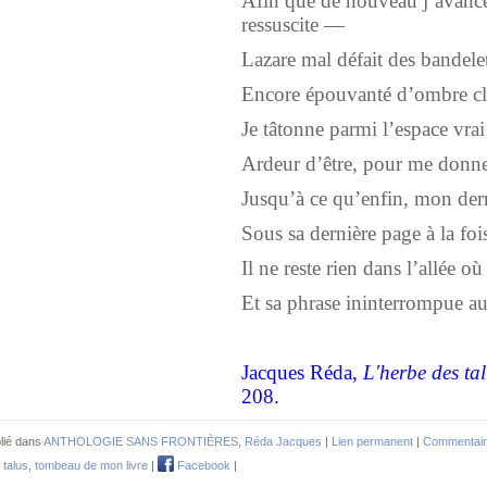
Afin que de nouveau j’avanc
ressuscite —
Lazare mal défait des bandelet
Encore épouvanté d’ombre cli
Je tâtonne parmi l’espace vrai 
Ardeur d’être, pour me donner
Jusqu’à ce qu’enfin, mon der
Sous sa dernière page à la foi
Il ne reste rien dans l’allée où
Et sa phrase ininterrompue au 
Jacques Réda,
L'herbe des ta
208.
lié dans
ANTHOLOGIE SANS FRONTIÈRES
,
Réda Jacques
|
Lien permanent
|
Commentair
 talus
,
tombeau de mon livre
|
Facebook
|