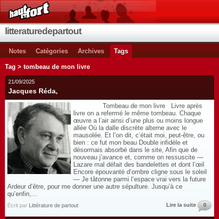
litteraturedepartout
Notes
Catégories
Archives
Tags
Tag > tombeau de mon livre
21/09/2025
Jacques Réda,
Tombeau de mon livre Livre après
livre on a refermé le même tombeau. Chaque
œuvre a l’air ainsi d’une plus ou moins longue
allée Où la dalle discrète alterne avec le
mausolée. Et l’on dit, c’était moi, peut-être, ou
bien : ce fut mon beau Double infidèle et
désormais absorbé dans le site, Afin que de
nouveau j’avance et, comme on ressuscite —
Lazare mal défait des bandelettes et dont l’œil
Encore épouvanté d’ombre cligne sous le soleil
— Je tâtonne parmi l’espace vrai vers la future
Ardeur d’être, pour me donner une autre sépulture. Jusqu’à ce
qu’enfin,...
Lire la suite
0
Écrit par
Littérature de partout