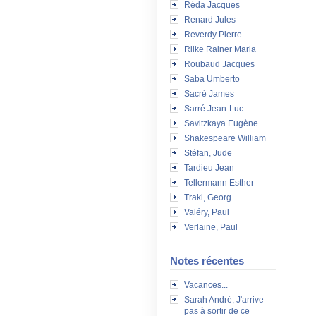
Réda Jacques
Renard Jules
Reverdy Pierre
Rilke Rainer Maria
Roubaud Jacques
Saba Umberto
Sacré James
Sarré Jean-Luc
Savitzkaya Eugène
Shakespeare William
Stéfan, Jude
Tardieu Jean
Tellermann Esther
Trakl, Georg
Valéry, Paul
Verlaine, Paul
Notes récentes
Vacances...
Sarah André, J'arrive
pas à sortir de ce