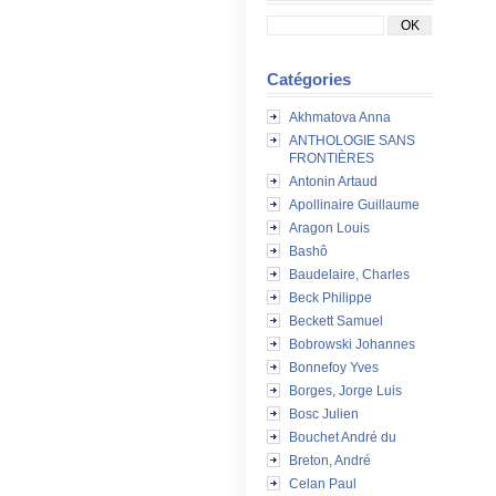
Catégories
Akhmatova Anna
ANTHOLOGIE SANS
FRONTIÈRES
Antonin Artaud
Apollinaire Guillaume
Aragon Louis
Bashô
Baudelaire, Charles
Beck Philippe
Beckett Samuel
Bobrowski Johannes
Bonnefoy Yves
Borges, Jorge Luis
Bosc Julien
Bouchet André du
Breton, André
Celan Paul