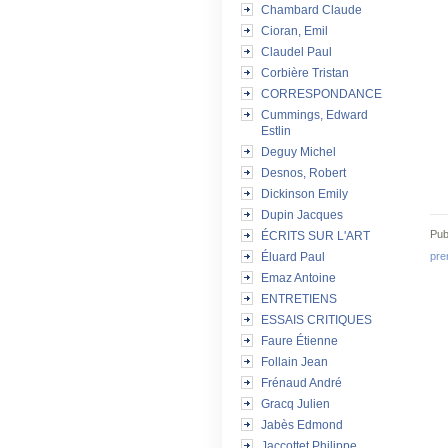
Chambard Claude
Cioran, Emil
Claudel Paul
Corbière Tristan
CORRESPONDANCE
Cummings, Edward
Estlin
Deguy Michel
Desnos, Robert
Dickinson Emily
Dupin Jacques
Pub
ÉCRITS SUR L'ART
pre
Éluard Paul
Emaz Antoine
ENTRETIENS
ESSAIS CRITIQUES
Faure Étienne
Follain Jean
Frénaud André
Gracq Julien
Jabès Edmond
Jaccottet Philippe