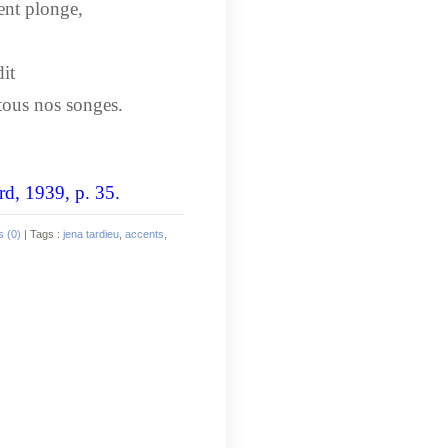
ent plonge,
dit
tous nos songes.
rd, 1939, p. 35.
 (0)
| Tags :
jena tardieu
,
accents
,