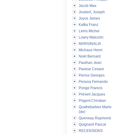
Jacob Max
Joubert, Joseph
Joyce James
Kafka Franz
Leiris Michel
Lowry Malcolm
MARGINALIA
Michaux Henri
Noël Bernard
Paulhan Jean
Pavese Cesare
Perros Georges
Pessoa Fernando
Ponge Francis
Prévert Jacques
Prigent Christian
Quatrebarbes Marie
(de)
Queneau Raymond
Quignard Pascal
RECENSIONS