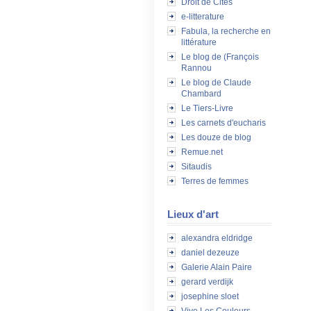
Droit de Cités
e-litterature
Fabula, la recherche en
littérature
Le blog de (François
Rannou
Le blog de Claude
Chambard
Le Tiers-Livre
Les carnets d'eucharis
Les douze de blog
Remue.net
Sitaudis
Terres de femmes
Lieux d'art
alexandra eldridge
daniel dezeuze
Galerie Alain Paire
gerard verdijk
josephine sloet