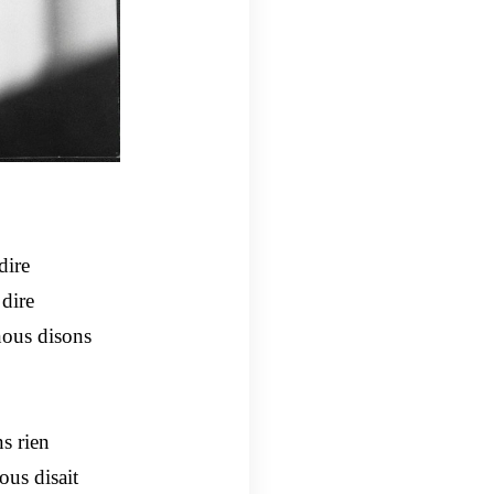
dire
dire
nous disons
s rien
us disait