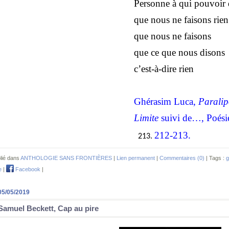
Personne à qui pouvoir 
que nous ne faisons rien
que nous ne faisons
que ce que nous disons
c’est-à-dire rien
Ghérasim Luca,
Parali
Limite
suivi de…, Poési
212-213.
lié dans
ANTHOLOGIE SANS FRONTIÈRES
|
Lien permanent
|
Commentaires (0)
| Tags :
g
e
|
Facebook
|
05/05/2019
Samuel Beckett, Cap au pire