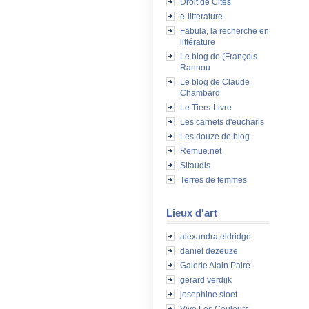
Droit de Cités
e-litterature
Fabula, la recherche en
littérature
Le blog de (François
Rannou
Le blog de Claude
Chambard
Le Tiers-Livre
Les carnets d'eucharis
Les douze de blog
Remue.net
Sitaudis
Terres de femmes
Lieux d'art
alexandra eldridge
daniel dezeuze
Galerie Alain Paire
gerard verdijk
josephine sloet