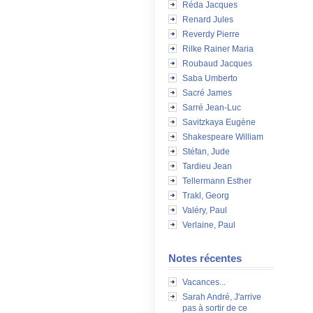
Réda Jacques
Renard Jules
Reverdy Pierre
Rilke Rainer Maria
Roubaud Jacques
Saba Umberto
Sacré James
Sarré Jean-Luc
Savitzkaya Eugène
Shakespeare William
Stéfan, Jude
Tardieu Jean
Tellermann Esther
Trakl, Georg
Valéry, Paul
Verlaine, Paul
Notes récentes
Vacances...
Sarah André, J'arrive
pas à sortir de ce