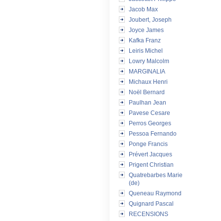
Jacob Max
Joubert, Joseph
Joyce James
Kafka Franz
Leiris Michel
Lowry Malcolm
MARGINALIA
Michaux Henri
Noël Bernard
Paulhan Jean
Pavese Cesare
Perros Georges
Pessoa Fernando
Ponge Francis
Prévert Jacques
Prigent Christian
Quatrebarbes Marie
(de)
Queneau Raymond
Quignard Pascal
RECENSIONS