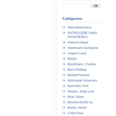
Catégories
Akhmatova Anna
ANTHOLOGIE SANS
FRONTIÈRES
Antonin Artaud
Apollinaire Guillaume
Aragon Louis
Bashô
Baudelaire, Charles
Beck Philippe
Beckett Samuel
Bobrowski Johannes
Bonnefoy Yves
Borges, Jorge Luis
Bosc Julien
Bouchet André du
Breton, André
Celan Paul