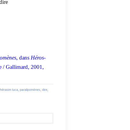
dire
pomènes
, dans
Héros-
e / Gallimard, 2001,
hérasim luca
,
paralipomènes
,
dire
,