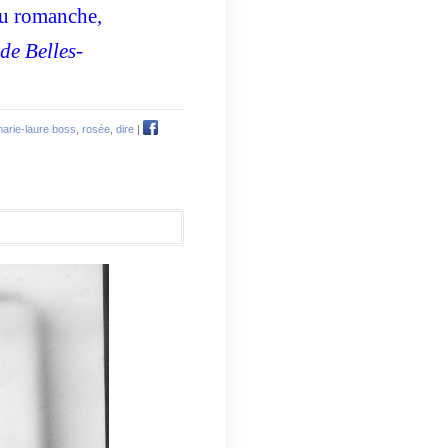
du romanche,
de Belles-
arie-laure boss
,
rosée
,
dire
|