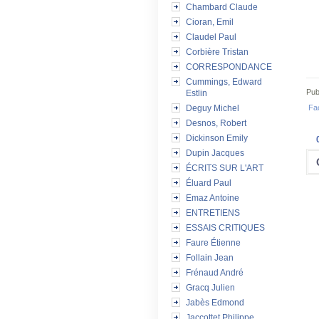
Chambard Claude
Cioran, Emil
Claudel Paul
Corbière Tristan
CORRESPONDANCE
Cummings, Edward
Pub
Estlin
Fa
Deguy Michel
Desnos, Robert
Dickinson Emily
Dupin Jacques
ÉCRITS SUR L'ART
Éluard Paul
Emaz Antoine
ENTRETIENS
ESSAIS CRITIQUES
Faure Étienne
Follain Jean
Frénaud André
Gracq Julien
Jabès Edmond
Jaccottet Philippe