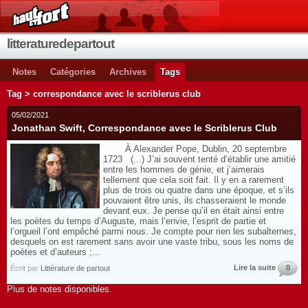
litteraturedepartout
Notes
Catégories
Archives
Tags
Tag > correspondance avec le scriblerus club
05/02/2021
Jonathan Swift, Correspondance avec le Scriblerus Club
À Alexander Pope, Dublin, 20 septembre
1723 (...) J’ai souvent tenté d’établir une amitié
entre les hommes de génie, et j’aimerais
tellement que cela soit fait. Il y en a rarement
plus de trois ou quatre dans une époque, et s’ils
pouvaient être unis, ils chasseraient le monde
devant eux. Je pense qu’il en était ainsi entre
les poètes du temps d’Auguste, mais l’envie, l’esprit de partie et
l’orgueil l’ont empêché parmi nous. Je compte pour rien les subalternes,
desquels on est rarement sans avoir une vaste tribu, sous les noms de
poètes et d’auteurs ;...
Lire la suite
0
Écrit par
Littérature de partout
Plus de notes disponibles.