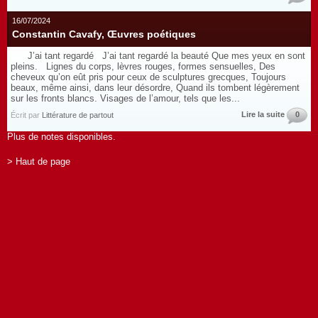
16/07/2024
Constantin Cavafy, Œuvres poétiques
J’ai tant regardé J’ai tant regardé la beauté Que mes yeux en sont
pleins. Lignes du corps, lèvres rouges, formes sensuelles, Des
cheveux qu’on eût pris pour ceux de sculptures grecques, Toujours
beaux, même ainsi, dans leur désordre, Quand ils tombent légèrement
sur les fronts blancs. Visages de l’amour, tels que les...
Lire la suite
0
Écrit par
Littérature de partout
Plus de notes disponibles.
> Haut de page