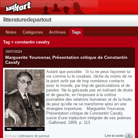
litteraturedepartout
Notes
Catégories
Archives
Tags
Tag > constantin cavalry
18/07/2024
Marguerite Yourcenar, Présentation critique de Constantin
Cavafy
Autant que possible Si tu ne peux façonner ta
vie comme tu le voudrais, tâche du moins de ne
la point avilir par de trop nombreux contacts
avec le monde, par trop de gesticulations et de
paroles. Ne la galvaude pas en traînant de droite
et de gauche, en l'exposant à la sottise
journalière des relations humaines et de la foule,
de peur qu’elle ne se transforme ainsi en une
étrangère importune. Marguerite Yourcenar,
Présentation critique de Constantin Cavafy,
suivie d’une traduction intégrale de ses poèmes
, Gallimard, 1958, p. 113.
Lire la suite
0
Écrit par
Littérature de partout