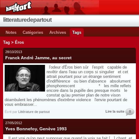
litteraturedepartout
Notes
Catégories
Archives
Tags
Tag > Éros
28/10/2013
Franck André Jamme, au secret
l'odeur d'Éros bien sûr l'esprit capable de
revêtir dans l'eau un corps si singulier et cet
attrait pourtant pour un étrange sentiment
d'indifférence ou bien d'absence absolument
phosphorescent * les mille reflets
encore dans la pupille des presque morts le
constat qu'au premier plan de notre vison
déambulent les phénomènes d'extrême violence l'envie pourtant de
vous embrasser...
Lire la suite
0
Écrit par
Littérature de partout
27/05/2012
Yves Bonnefoy, Genève 1993
Il est vrai qu'on peut supposer que quand la voix se fait [...] chant, et