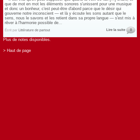
que de mot en mot les éléments sonores s'unissent pour une musique
et donc un bonheur, c'est peut-être d'abord parce que le désir qui
gouverne notre inconscient — et là y écoute les sons autant que le
sens, nous le savons et les retient dans sa propre langue — s'est mis à
rêver à l'harmonie possible de...
Lire la suite
0
Écrit par
Littérature de partout
Plus de notes disponibles.
> Haut de page