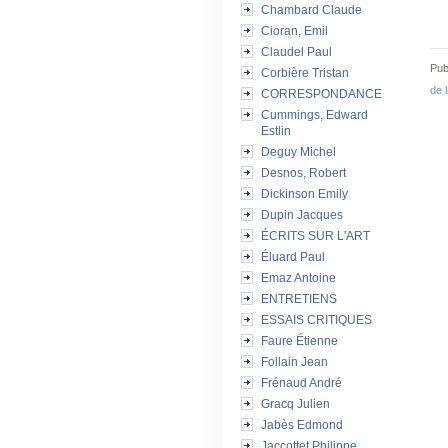
Chambard Claude
Cioran, Emil
Claudel Paul
Pub
Corbière Tristan
de l
CORRESPONDANCE
Cummings, Edward
Estlin
Deguy Michel
Desnos, Robert
Dickinson Emily
Dupin Jacques
ÉCRITS SUR L'ART
Éluard Paul
Emaz Antoine
ENTRETIENS
ESSAIS CRITIQUES
Faure Étienne
Follain Jean
Frénaud André
Gracq Julien
Jabès Edmond
Jaccottet Philippe