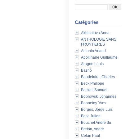
Catégories
Akhmatova Anna
ANTHOLOGIE SANS
FRONTIÈRES
Antonin Artaud
Apollinaire Guillaume
Aragon Louis
Bashô
Baudelaire, Charles
Beck Philippe
Beckett Samuel
Bobrowski Johannes
Bonnefoy Yves
Borges, Jorge Luis
Bosc Julien
Bouchet André du
Breton, André
Celan Paul