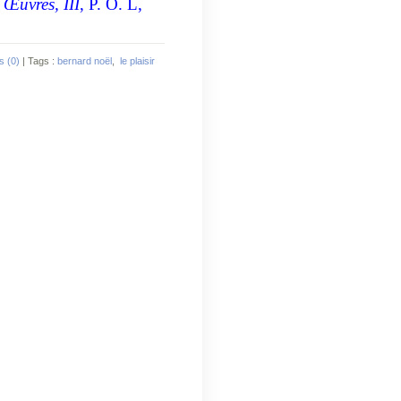
,
Œuvres, III
, P. O. L,
 (0)
| Tags :
bernard noël
,
le plaisir