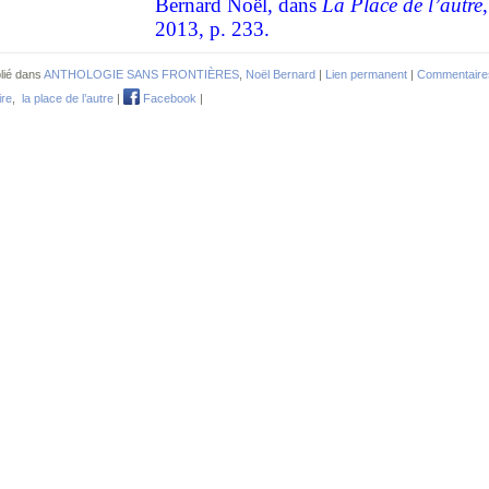
Bernard Noël,
dans
La Place de l’autre
2013, p. 233.
lié dans
ANTHOLOGIE SANS FRONTIÈRES
,
Noël Bernard
|
Lien permanent
|
Commentaires
ire
,
la place de l’autre
|
Facebook
|