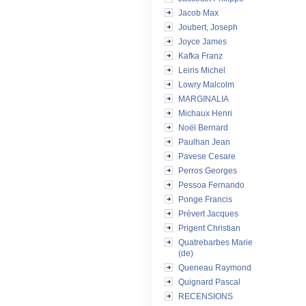
Jacob Max
Joubert, Joseph
Joyce James
Kafka Franz
Leiris Michel
Lowry Malcolm
MARGINALIA
Michaux Henri
Noël Bernard
Paulhan Jean
Pavese Cesare
Perros Georges
Pessoa Fernando
Ponge Francis
Prévert Jacques
Prigent Christian
Quatrebarbes Marie
(de)
Queneau Raymond
Quignard Pascal
RECENSIONS