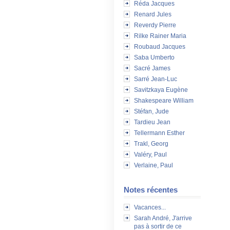
Réda Jacques
Renard Jules
Reverdy Pierre
Rilke Rainer Maria
Roubaud Jacques
Saba Umberto
Sacré James
Sarré Jean-Luc
Savitzkaya Eugène
Shakespeare William
Stéfan, Jude
Tardieu Jean
Tellermann Esther
Trakl, Georg
Valéry, Paul
Verlaine, Paul
Notes récentes
Vacances...
Sarah André, J'arrive
pas à sortir de ce