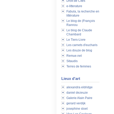
Droit de Cités
e-litterature
Fabula, la recherche en
littérature
Le blog de (François
Rannou
Le blog de Claude
Chambard
Le Tiers-Livre
Les carnets d'eucharis
Les douze de blog
Remue.net
Sitaudis
Terres de femmes
Lieux d'art
alexandra eldridge
daniel dezeuze
Galerie Alain Paire
gerard verdijk
josephine sloet