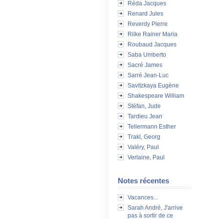
Réda Jacques
Renard Jules
Reverdy Pierre
Rilke Rainer Maria
Roubaud Jacques
Saba Umberto
Sacré James
Sarré Jean-Luc
Savitzkaya Eugène
Shakespeare William
Stéfan, Jude
Tardieu Jean
Tellermann Esther
Trakl, Georg
Valéry, Paul
Verlaine, Paul
Notes récentes
Vacances...
Sarah André, J'arrive
pas à sortir de ce