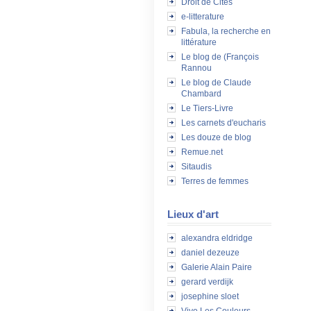
Droit de Cités
e-litterature
Fabula, la recherche en
littérature
Le blog de (François
Rannou
Le blog de Claude
Chambard
Le Tiers-Livre
Les carnets d'eucharis
Les douze de blog
Remue.net
Sitaudis
Terres de femmes
Lieux d'art
alexandra eldridge
daniel dezeuze
Galerie Alain Paire
gerard verdijk
josephine sloet