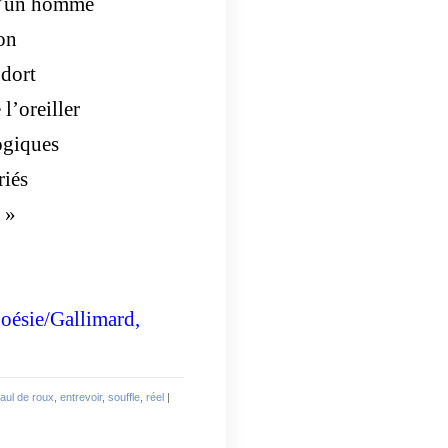
 d’un homme
son
 dort
l’oreiller
logiques
riés
 »
Poésie/Gallimard,
aul de roux
,
entrevoir
,
souffle
,
réel
|