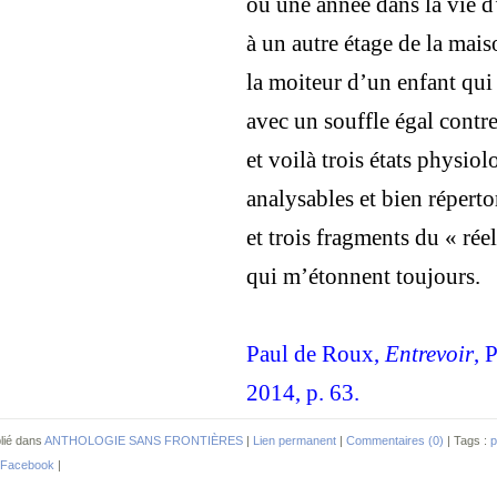
ou une année dans la vie
à un autre étage de la mai
la moiteur d’un enfant qui
avec un souffle égal contre 
et voilà trois états physio
analysables et bien réperto
et trois fragments du « réel
qui m’étonnent toujours.
Paul de Roux,
Entrevoir
, 
2014, p. 63.
lié dans
ANTHOLOGIE SANS FRONTIÈRES
|
Lien permanent
|
Commentaires (0)
| Tags :
p
Facebook
|