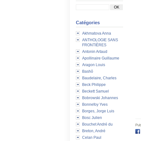
Catégories
Akhmatova Anna
ANTHOLOGIE SANS
FRONTIÈRES
Antonin Artaud
Apollinaire Guillaume
Aragon Louis
Bashô
Baudelaire, Charles
Beck Philippe
Beckett Samuel
Bobrowski Johannes
Bonnefoy Yves
Borges, Jorge Luis
Bosc Julien
Bouchet André du
Pub
Breton, André
Celan Paul