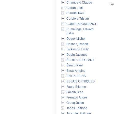
Chambard Claude
Les
Cioran, Emil
Claudel Paul
Corbière Tristan
CORRESPONDANCE
Cummings, Edward
Estlin
Deguy Michel
Desnos, Robert
Dickinson Emily
Dupin Jacques
ÉCRITS SUR L'ART
Éluard Paul
Emaz Antoine
ENTRETIENS
ESSAIS CRITIQUES
Faure Étienne
Follain Jean
Frénaud André
Gracq Julien
Jabès Edmond
Jaccottet Philippe