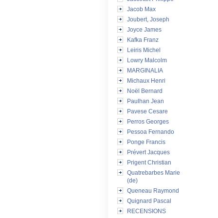
Jacob Max
Joubert, Joseph
Joyce James
Kafka Franz
Leiris Michel
Lowry Malcolm
MARGINALIA
Michaux Henri
Noël Bernard
Paulhan Jean
Pavese Cesare
Perros Georges
Pessoa Fernando
Ponge Francis
Prévert Jacques
Prigent Christian
Quatrebarbes Marie
(de)
Queneau Raymond
Quignard Pascal
RECENSIONS