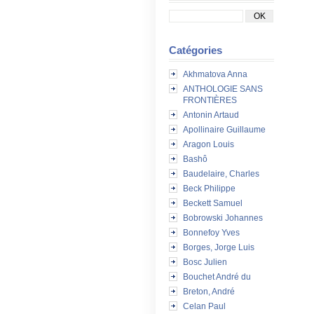
Catégories
Akhmatova Anna
ANTHOLOGIE SANS
FRONTIÈRES
Antonin Artaud
Apollinaire Guillaume
Aragon Louis
Bashô
Baudelaire, Charles
Beck Philippe
Beckett Samuel
Bobrowski Johannes
Bonnefoy Yves
Borges, Jorge Luis
Bosc Julien
Bouchet André du
Breton, André
Celan Paul