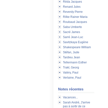
Réda Jacques
Renard Jules
Reverdy Pierre
Rilke Rainer Maria
Roubaud Jacques
Saba Umberto
Sacré James
Sarré Jean-Luc
Savitzkaya Eugène
Shakespeare William
Stéfan, Jude
Tardieu Jean
Tellermann Esther
Trakl, Georg
Valéry, Paul
Verlaine, Paul
Notes récentes
Vacances...
Sarah André, J'arrive
pas à sortir de ce