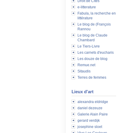
Droit de Cités
e-litterature
Fabula, la recherche en
littérature
Le blog de (François
Rannou
Le blog de Claude
Chambard
Le Tiers-Livre
Les carnets d'eucharis
Les douze de blog
Remue.net
Sitaudis
Terres de femmes
Lieux d'art
alexandra eldridge
daniel dezeuze
Galerie Alain Paire
gerard verdijk
josephine sloet