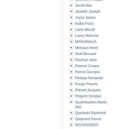
Jacob Max
Joubert, Joseph
Joyce James
Kafka Franz
Leiris Michel
Lowry Malcolm
MARGINALIA
Michaux Henri
Noël Bernard
Paulhan Jean
Pavese Cesare
Perros Georges
Pessoa Fernando
Ponge Francis
Prévert Jacques
Prigent Christian
Quatrebarbes Marie
(de)
Queneau Raymond
Quignard Pascal
RECENSIONS