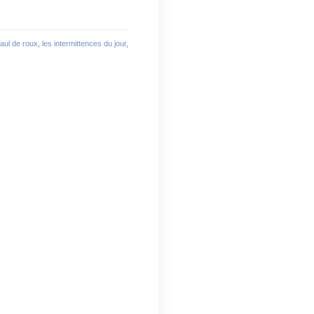
aul de roux
,
les intermittences du jour
,