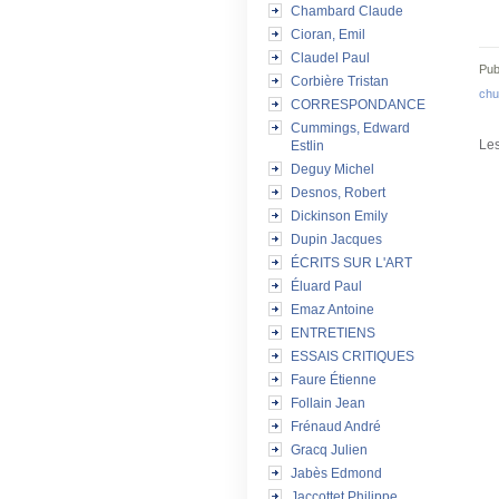
Chambard Claude
Cioran, Emil
Claudel Paul
Pub
Corbière Tristan
chu
CORRESPONDANCE
Cummings, Edward
Les
Estlin
Deguy Michel
Desnos, Robert
Dickinson Emily
Dupin Jacques
ÉCRITS SUR L'ART
Éluard Paul
Emaz Antoine
ENTRETIENS
ESSAIS CRITIQUES
Faure Étienne
Follain Jean
Frénaud André
Gracq Julien
Jabès Edmond
Jaccottet Philippe