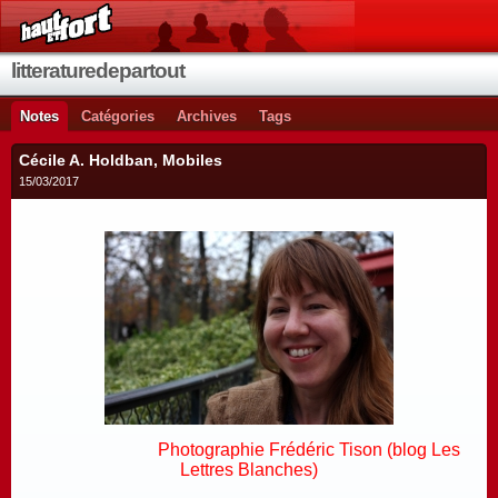
litteraturedepartout
Notes
Catégories
Archives
Tags
Cécile A. Holdban, Mobiles
15/03/2017
Photographie Frédéric Tison (blog Les
Lettres Blanches)