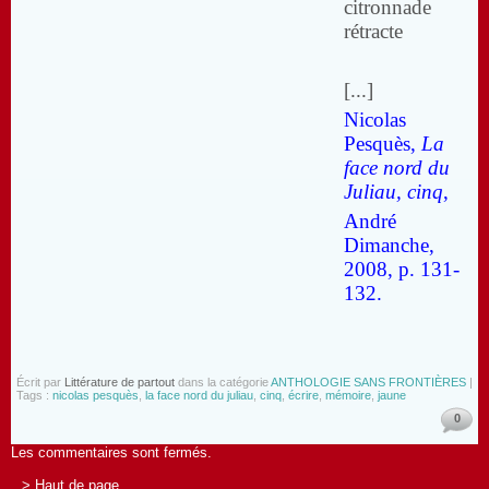
citronnade
rétracte
[...]
Nicolas
Pesquès,
La
face nord du
Juliau, cinq
,
André
Dimanche,
2008, p. 131-
132.
Écrit par
Littérature de partout
dans la catégorie
ANTHOLOGIE SANS FRONTIÈRES
|
Tags :
nicolas pesquès
,
la face nord du juliau
,
cinq
,
écrire
,
mémoire
,
jaune
0
Les commentaires sont fermés.
> Haut de page