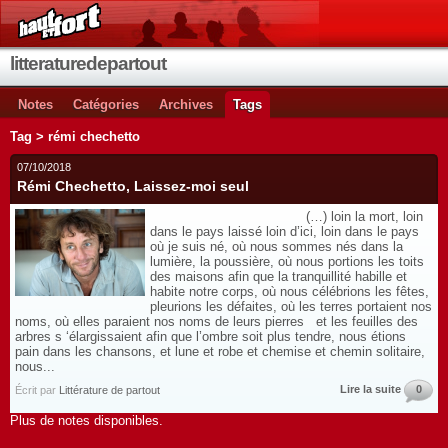
litteraturedepartout
Notes
Catégories
Archives
Tags
Tag > rémi chechetto
07/10/2018
Rémi Chechetto, Laissez-moi seul
(…) loin la mort, loin
dans le pays laissé loin d’ici, loin dans le pays
où je suis né, où nous sommes nés dans la
lumière, la poussière, où nous portions les toits
des maisons afin que la tranquillité habille et
habite notre corps, où nous célébrions les fêtes,
pleurions les défaites, où les terres portaient nos
noms, où elles paraient nos noms de leurs pierres et les feuilles des
arbres s ‘élargissaient afin que l’ombre soit plus tendre, nous étions
pain dans les chansons, et lune et robe et chemise et chemin solitaire,
nous...
Lire la suite
0
Écrit par
Littérature de partout
Plus de notes disponibles.