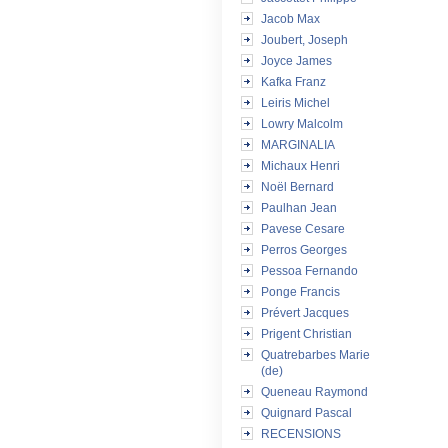
Jacob Max
Joubert, Joseph
Joyce James
Kafka Franz
Leiris Michel
Lowry Malcolm
MARGINALIA
Michaux Henri
Noël Bernard
Paulhan Jean
Pavese Cesare
Perros Georges
Pessoa Fernando
Ponge Francis
Prévert Jacques
Prigent Christian
Quatrebarbes Marie
(de)
Queneau Raymond
Quignard Pascal
RECENSIONS