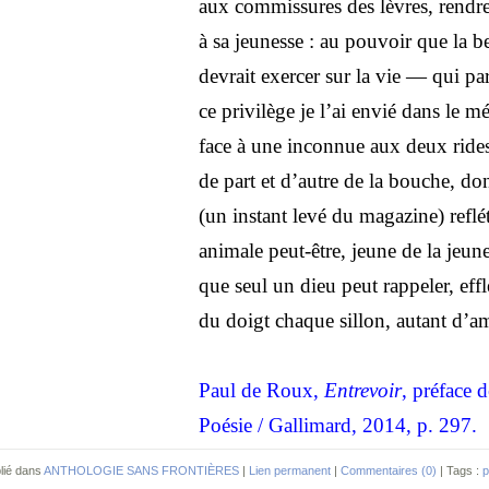
aux commissures des lèvres, rend
à sa jeunesse : au pouvoir que la b
devrait exercer sur la vie — qui pa
ce privilège je l’ai envié dans le m
face à une inconnue aux deux ride
de part et d’autre de la bouche, don
(un instant levé du magazine) reflé
animale peut-être, jeune de la jeun
que seul un dieu peut rappeler, eff
du doigt chaque sillon, autant d’a
Paul de Roux,
Entrevoir
, préface 
Poésie / Gallimard, 2014, p. 297.
lié dans
ANTHOLOGIE SANS FRONTIÈRES
|
Lien permanent
|
Commentaires (0)
| Tags :
p