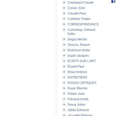
Chambard Claude
Cioran, Emil
Claudel Paul
Corbière Tristan
CORRESPONDANCE
Cummings, Edward
Estlin
Deguy Michel
Desnos, Robert
Dickinson Emily
Dupin Jacques
ÉCRITS SUR L'ART
Éluard Paul
Emaz Antoine
ENTRETIENS
ESSAIS CRITIQUES
Faure Étienne
Follain Jean
Frénaud André
Gracq Julien
Jabès Edmond
Jaccottet Philippe