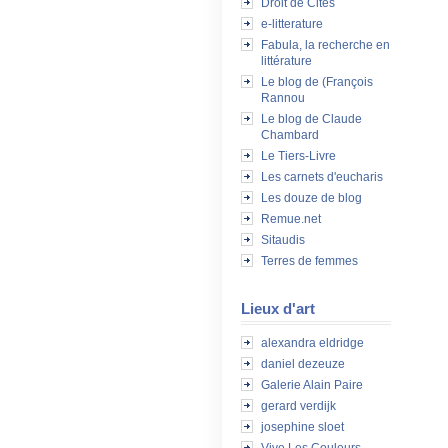
Droit de Cités
e-litterature
Fabula, la recherche en
littérature
Le blog de (François
Rannou
Le blog de Claude
Chambard
Le Tiers-Livre
Les carnets d'eucharis
Les douze de blog
Remue.net
Sitaudis
Terres de femmes
Lieux d'art
alexandra eldridge
daniel dezeuze
Galerie Alain Paire
gerard verdijk
josephine sloet