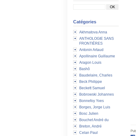
Catégories
Akhmatova Anna
ANTHOLOGIE SANS
FRONTIÈRES
Antonin Artaud
Apollinaire Guillaume
Aragon Louis
Bashô
Baudelaire, Charles
Beck Philippe
Beckett Samuel
Bobrowski Johannes
Bonnefoy Yves
Borges, Jorge Luis
Bosc Julien
Bouchet André du
Breton, André
Pub
Celan Paul