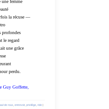
re une femme
eauté
rfois la récuse —
étro
s profondes
t le regard
tait une grâce
esse
leurant
mour perdu.
de Guy Goffette,
aul de roux
,
entrevoir
,
privilège
,
ride
|