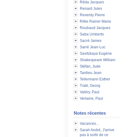
Réda Jacques
Renard Jules
Reverdy Pierre
Rilke Rainer Maria
Roubaud Jacques
Saba Umberto
Sacré James
Sarré Jean-Luc
Savitzkaya Eugène
Shakespeare William
Stéfan, Jude
Tardieu Jean
Tellermann Esther
Trakl, Georg
Valéry, Paul
Verlaine, Paul
Notes récentes
Vacances...
Sarah André, J'arrive
pas à sortir de ce