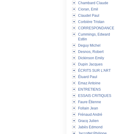
Chambard Claude
Cioran, Emil
Claudel Paul
Corbière Tristan
CORRESPONDANCE
Cummings, Edward
Estlin
Deguy Michel
Desnos, Robert
Dickinson Emily
Dupin Jacques
ÉCRITS SUR L'ART
Éluard Paul
Emaz Antoine
ENTRETIENS
ESSAIS CRITIQUES
Faure Étienne
Follain Jean
Frénaud André
Gracq Julien
Jabès Edmond
Jaccottet Philippe