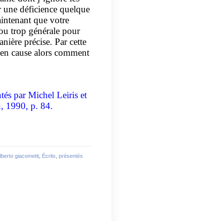
 une déficience quelque
aintenant que votre
ou trop générale pour
nière précise. Par cette
 en cause alors comment
ntés par Michel Leiris et
, 1990, p. 84.
lberto giacometti
,
Écrits
,
présentés