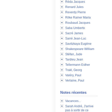
Réda Jacques
Renard Jules
Reverdy Pierre
Rilke Rainer Maria
Roubaud Jacques
Saba Umberto
Sacré James
Sarré Jean-Luc
Savitzkaya Eugène
Shakespeare William
Stéfan, Jude
Tardieu Jean
Tellermann Esther
Trakl, Georg
Valéry, Paul
Verlaine, Paul
Notes récentes
Vacances...
Sarah André, J'arrive
pas à sortir de ce