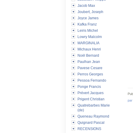
Jacob Max
Joubert, Joseph
Joyce James
Kafka Franz
Leiris Michel
Lowry Malcolm
MARGINALIA
Michaux Henri
Noël Bernard
Paulhan Jean
Pavese Cesare
Perros Georges
Pessoa Fernando
Ponge Francis
Prévert Jacques
Pub
Prigent Christian
par
Quatrebarbes Marie
(de)
Queneau Raymond
Quignard Pascal
RECENSIONS