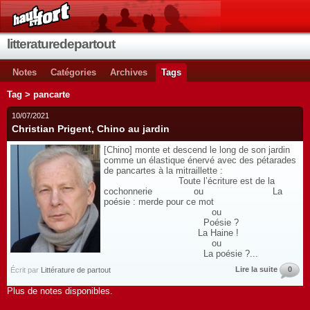
litteraturedepartout
Notes
Catégories
Archives
Tags
Tag > pancarte
10/07/2021
Christian Prigent, Chino au jardin
[Chino] monte et descend le long de son jardin
comme un élastique énervé avec des pétarades
de pancartes à la mitraillette :
Toute l’écriture est de la
cochonnerie ou La
poésie : merde pour ce mot
ou
Poésie ?
La Haine !
ou
La poésie ?...
Lire la suite
0
Écrit par
Littérature de partout
Plus de notes disponibles.