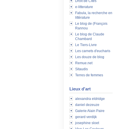
Droit de Cités
e-litterature
Fabula, la recherche en
littérature
Le blog de (François
Rannou
Le blog de Claude
Chambard
Le Tiers-Livre
Les carnets d'eucharis
Les douze de blog
Remue.net
Sitaudis
Terres de femmes
Lieux d'art
alexandra eldridge
daniel dezeuze
Galerie Alain Paire
gerard verdijk
josephine sloet