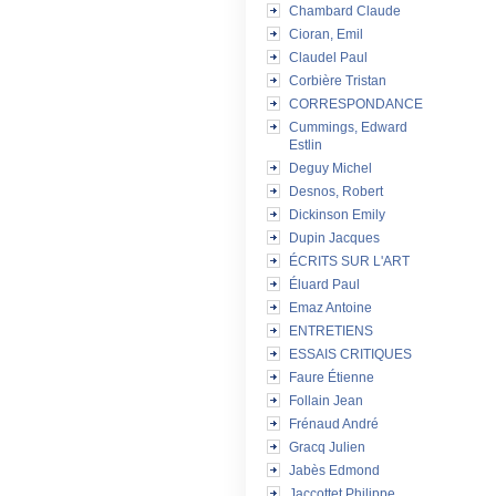
Chambard Claude
Cioran, Emil
Claudel Paul
Corbière Tristan
CORRESPONDANCE
Cummings, Edward
Estlin
Deguy Michel
Desnos, Robert
Dickinson Emily
Dupin Jacques
ÉCRITS SUR L'ART
Éluard Paul
Emaz Antoine
ENTRETIENS
ESSAIS CRITIQUES
Faure Étienne
Follain Jean
Frénaud André
Gracq Julien
Jabès Edmond
Jaccottet Philippe