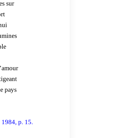
es sur
rt
nui
lumines
ble
l’amour
tigeant
ge pays
 1984, p. 15.