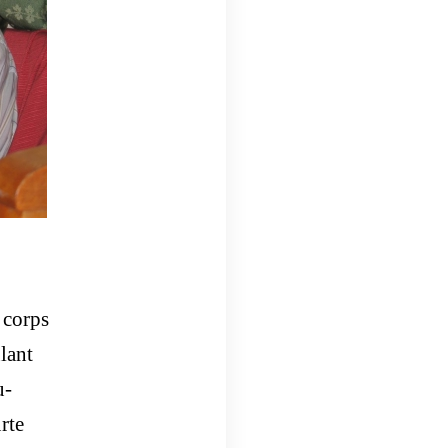
 corps
lant
u-
rte