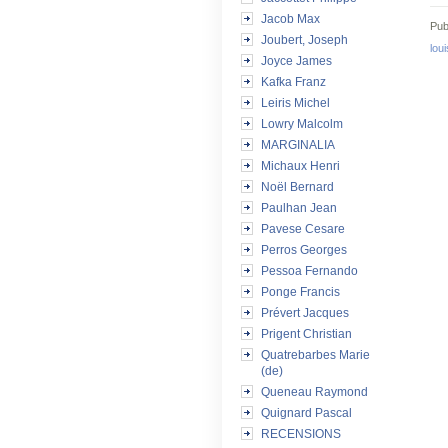
Jacob Max
Pub
Joubert, Joseph
loui
Joyce James
Kafka Franz
Leiris Michel
Lowry Malcolm
MARGINALIA
Michaux Henri
Noël Bernard
Paulhan Jean
Pavese Cesare
Perros Georges
Pessoa Fernando
Ponge Francis
Prévert Jacques
Prigent Christian
Quatrebarbes Marie
(de)
Queneau Raymond
Quignard Pascal
RECENSIONS