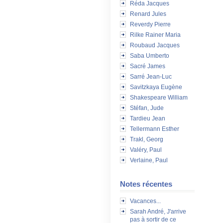
Réda Jacques
Renard Jules
Reverdy Pierre
Rilke Rainer Maria
Roubaud Jacques
Saba Umberto
Sacré James
Sarré Jean-Luc
Savitzkaya Eugène
Shakespeare William
Stéfan, Jude
Tardieu Jean
Tellermann Esther
Trakl, Georg
Valéry, Paul
Verlaine, Paul
Notes récentes
Vacances...
Sarah André, J'arrive
pas à sortir de ce