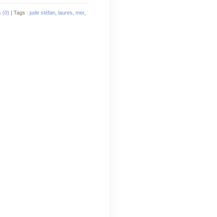
 (0)
| Tags :
jude stéfan
,
laures
,
mer
,