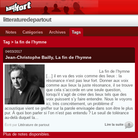
litteraturedepartout
Notes
Catégories
Archives
Tags
Tag > la fin de l'hymne
04/03/2017
Jean-Christophe Bailly, La fin de l'hymne
La fin de l’hymne
[…] il en va des voix comme des lieux : la
résonance n’est pas leur fort. Donner aux voix
comme aux lieux la juste résonance, il se trouve
que cela s’accorde en une seule question,
lorsqu’il s’agit de créer des lieux tels que des
voix puissent s’y faire entendre. Nous le voyons
ici, très concrètement, un problème d’
acoustique vient se greffer sur la parole envisagée dans son être le plus
pur. À quoi bon parler si l’on n’est pas entendu ? Le seuil de tolérance
au-delà duquel la...
Lire la suite
0
Écrit par
Littérature de partout
Plus de notes disponibles.