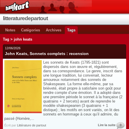
litteraturedepartout
Notes
Catégories
Archives
Tags
Tag > john keats
12/06/2026
John Keats, Sonnets complets : recension
Les sonnets de Keats (1795-1821) sont
dispersés dans son œuvre et, régulièrement,
dans sa correspondance. Le genre, inscrit dans
une longue tradition, lui convenait, lecteur
amoureux notamment des sonnets de
Shakespeare. La forme elle-même, par sa
brièveté, était propre à satisfaire son goût pour
rendre compte d’une émotion. Il a adopté dans
une première période le sonnet à la française (2
quatrains + 2 tercets) avant de reprendre le
modèle shakespearien (3 quatrains + 1
distique) ; les motifs en sont variés, on lit des
sonnets en hommage à ceux qu’il admire, du
passé (Homère,...
Lire la suite
0
Écrit par
Littérature de partout