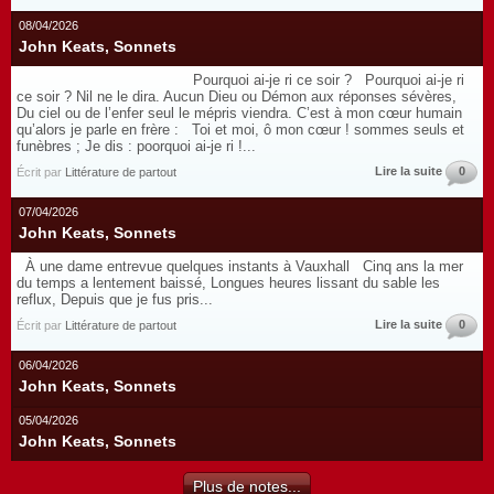
08/04/2026
John Keats, Sonnets
Pourquoi ai-je ri ce soir ? Pourquoi ai-je ri
ce soir ? Nil ne le dira. Aucun Dieu ou Démon aux réponses sévères,
Du ciel ou de l’enfer seul le mépris viendra. C’est à mon cœur humain
qu’alors je parle en frère : Toi et moi, ô mon cœur ! sommes seuls et
funèbres ; Je dis : poorquoi ai-je ri !...
Lire la suite
0
Écrit par
Littérature de partout
07/04/2026
John Keats, Sonnets
À une dame entrevue quelques instants à Vauxhall Cinq ans la mer
du temps a lentement baissé, Longues heures lissant du sable les
reflux, Depuis que je fus pris...
Lire la suite
0
Écrit par
Littérature de partout
06/04/2026
John Keats, Sonnets
05/04/2026
John Keats, Sonnets
Plus de notes...