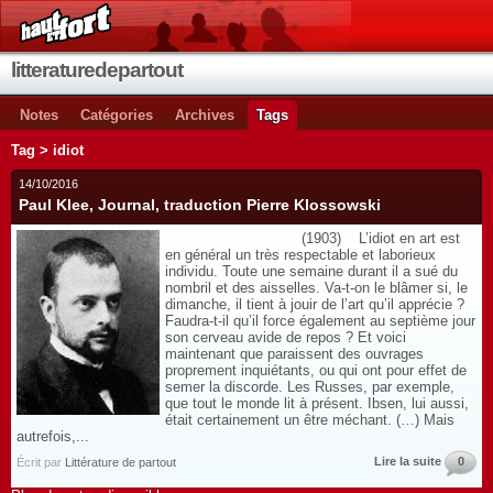
litteraturedepartout
Notes
Catégories
Archives
Tags
Tag > idiot
14/10/2016
Paul Klee, Journal, traduction Pierre Klossowski
(1903) L’idiot en art est
en général un très respectable et laborieux
individu. Toute une semaine durant il a sué du
nombril et des aisselles. Va-t-on le blâmer si, le
dimanche, il tient à jouir de l’art qu’il apprécie ?
Faudra-t-il qu’il force également au septième jour
son cerveau avide de repos ? Et voici
maintenant que paraissent des ouvrages
proprement inquiétants, ou qui ont pour effet de
semer la discorde. Les Russes, par exemple,
que tout le monde lit à présent. Ibsen, lui aussi,
était certainement un être méchant. (…) Mais
autrefois,...
Lire la suite
0
Écrit par
Littérature de partout