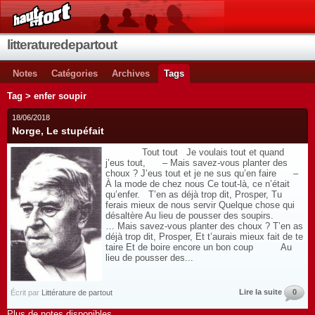
litteraturedepartout
Notes
Catégories
Archives
Tags
Tag > enfer soupir
18/06/2018
Norge, Le stupéfait
Tout tout Je voulais tout et quand
j’eus tout, – Mais savez-vous planter des
choux ? J’eus tout et je ne sus qu’en faire –
À la mode de chez nous Ce tout-là, ce n’était
qu’enfer. T’en as déjà trop dit, Prosper, Tu
ferais mieux de nous servir Quelque chose qui
désaltère Au lieu de pousser des soupirs.
… Mais savez-vous planter des choux ? T’en as
déjà trop dit, Prosper, Et t’aurais mieux fait de te
taire Et de boire encore un bon coup Au
lieu de pousser des...
Lire la suite
0
Écrit par
Littérature de partout
Plus de notes disponibles.