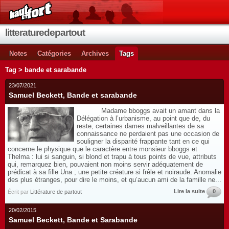
litteraturedepartout
Notes
Catégories
Archives
Tags
Tag > bande et sarabande
23/07/2021
Samuel Beckett, Bande et sarabande
Madame bboggs avait un amant dans la
Délégation à l’urbanisme, au point que de, du
reste, certaines dames malveillantes de sa
connaissance ne perdaient pas une occasion de
souligner la disparité frappante tant en ce qui
concerne le physique que le caractère entre monsieur bboggs et
Thelma : lui si sanguin, si blond et trapu à tous points de vue, attributs
qui, remarquez bien, pouvaient non moins servir adéquatement de
prédicat à sa fille Una ; une petite créature si frêle et noiraude. Anomalie
des plus étranges, pour dire le moins, et qu’aucun ami de la famille ne...
Lire la suite
0
Écrit par
Littérature de partout
20/02/2015
Samuel Beckett, Bande et Sarabande