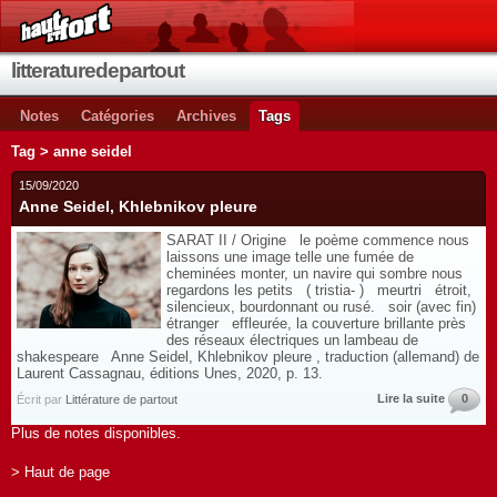
litteraturedepartout
Notes
Catégories
Archives
Tags
Tag > anne seidel
15/09/2020
Anne Seidel, Khlebnikov pleure
SARAT II / Origine le poème commence nous
laissons une image telle une fumée de
cheminées monter, un navire qui sombre nous
regardons les petits ( tristia- ) meurtri étroit,
silencieux, bourdonnant ou rusé. soir (avec fin)
étranger effleurée, la couverture brillante près
des réseaux électriques un lambeau de
shakespeare Anne Seidel, Khlebnikov pleure , traduction (allemand) de
Laurent Cassagnau, éditions Unes, 2020, p. 13.
Lire la suite
0
Écrit par
Littérature de partout
Plus de notes disponibles.
> Haut de page