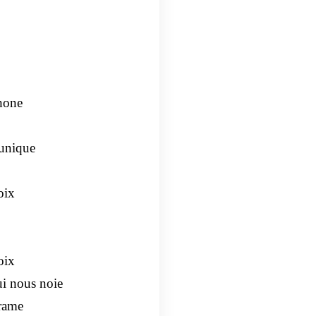
phone
 unique
oix
oix
ui nous noie
rame