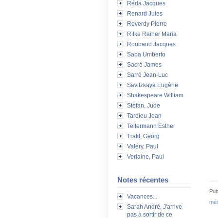
Réda Jacques
Renard Jules
Reverdy Pierre
Rilke Rainer Maria
Roubaud Jacques
Saba Umberto
Sacré James
Sarré Jean-Luc
Savitzkaya Eugène
Shakespeare William
Stéfan, Jude
Tardieu Jean
Tellermann Esther
Trakl, Georg
Valéry, Paul
Verlaine, Paul
Notes récentes
Pub
Vacances...
mém
Sarah André, J'arrive
pas à sortir de ce