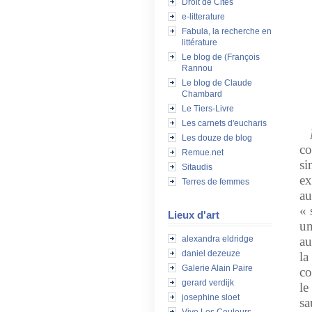
Droit de Cités
e-litterature
Fabula, la recherche en
littérature
Le blog de (François
Rannou
Le blog de Claude
Chambard
Le Tiers-Livre
Les carnets d'eucharis
M
Les douze de blog
co
Remue.net
si
Sitaudis
ex
Terres de femmes
au
« 
Lieux d'art
un
alexandra eldridge
au
daniel dezeuze
la
Galerie Alain Paire
co
gerard verdijk
le
josephine sloet
sa