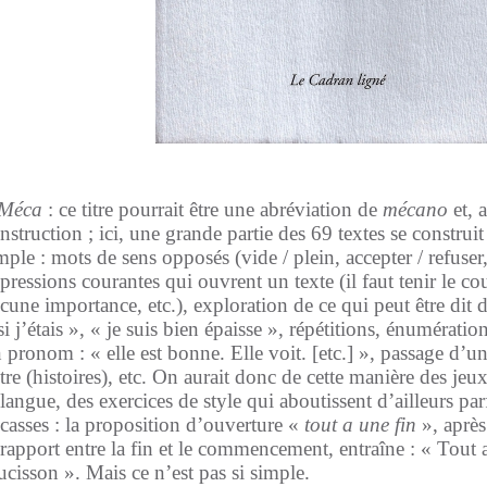
éca
: ce titre pourrait être une abréviation de
mécano
et, 
nstruction ; ici, une grande partie des 69 textes se construi
mple : mots de sens opposés (vide / plein, accepter / refuser, d
pressions courantes qui ouvrent un texte (il faut tenir le cou
cune importance, etc.), exploration de ce qui peut être dit
si j’étais », « je suis bien épaisse », répétitions, énumérati
 pronom : « elle est bonne. Elle voit. [etc.] », passage d’u
tre (histoires), etc. On aurait donc de cette manière des jeu
 langue, des exercices de style qui aboutissent d’ailleurs pa
casses : la proposition d’ouverture «
tout a une fin
», après
 rapport entre la fin et le commencement, entraîne : « Tout a
ucisson ». Mais ce n’est pas si simple.