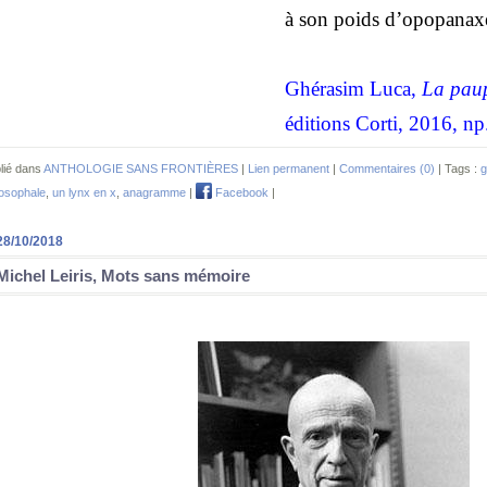
à son poids d’opopanax
Ghérasim Luca,
La paup
éditions Corti, 2016, np
lié dans
ANTHOLOGIE SANS FRONTIÈRES
|
Lien permanent
|
Commentaires (0)
| Tags :
g
losophale
,
un lynx en x
,
anagramme
|
Facebook
|
28/10/2018
Michel Leiris, Mots sans mémoire