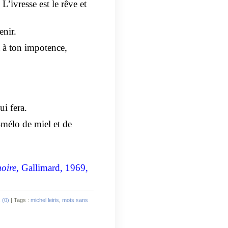
L’ivresse est le rêve et
enir.
 à ton impotence,
ui fera.
-mélo de miel et de
oire
, Gallimard, 1969,
 (0)
| Tags :
michel leiris
,
mots sans