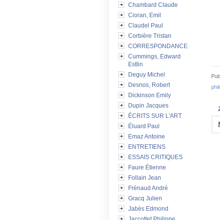
Chambard Claude
Cioran, Emil
Claudel Paul
Corbière Tristan
CORRESPONDANCE
Cummings, Edward
Estlin
Deguy Michel
Pub
Desnos, Robert
phi
Dickinson Emily
Dupin Jacques
ÉCRITS SUR L'ART
Éluard Paul
Emaz Antoine
ENTRETIENS
ESSAIS CRITIQUES
Faure Étienne
Follain Jean
Frénaud André
Gracq Julien
Jabès Edmond
Jaccottet Philippe