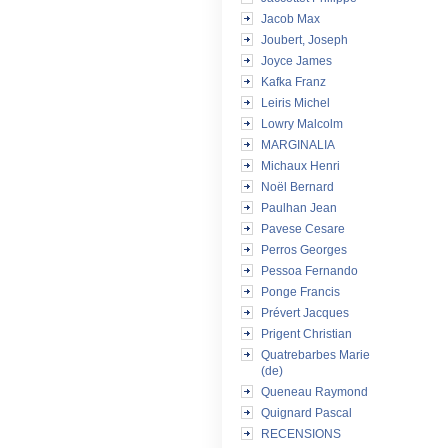
Jacob Max
Joubert, Joseph
Joyce James
Kafka Franz
Leiris Michel
Lowry Malcolm
MARGINALIA
Michaux Henri
Noël Bernard
Paulhan Jean
Pavese Cesare
Perros Georges
Pessoa Fernando
Ponge Francis
Prévert Jacques
Prigent Christian
Quatrebarbes Marie
(de)
Queneau Raymond
Quignard Pascal
RECENSIONS