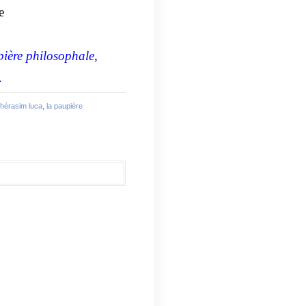
e
ière philosophale
,
.
hérasim luca
,
la paupière