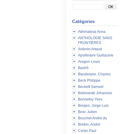
Catégories
Akhmatova Anna
ANTHOLOGIE SANS
FRONTIÈRES
Antonin Artaud
Apollinaire Guillaume
Aragon Louis
Bashô
Baudelaire, Charles
Beck Philippe
Beckett Samuel
Bobrowski Johannes
Bonnefoy Yves
Borges, Jorge Luis
Bosc Julien
Bouchet André du
Breton, André
Celan Paul