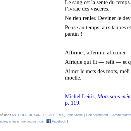
Le sang est la sente du temps. 
l’ivraie des viscères.
Ne rien renier. Deviner le dev
Pense au temps, aux taupes et
pantin !
Affirmer, affermir, affermer.
Afrique qui fit — refit — et q
Aimer le mets des mots, méli
moelle.
Michel Leiris,
Mots sans mém
p. 119.
lié dans
ANTHOLOGIE SANS FRONTIÈRES
,
Leiris Michel
|
Lien permanent
|
Commentaires
oire
,
anagramme
,
jeu de mots
|
Facebook
|