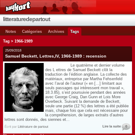
litteraturedepartout
Notes
Catégories
Archives
Tags
Tag > 1966-1989
25/09/2018
Samuel Beckett, Lettres,IV, 1966-1989 : recension
Le quatrième et dernier volume
des L ettres de Samuel Beckett clôt la
traduction de l’édition anglaise. La collecte des
matériaux, entreprise par Martha Fehsenfeld
avec l’aval de l’auteur (« en […] limitant aux
seuls passages qui intéressent mon travail »,
18.3.85), s’est poursuivie pendant des années
avec George Craig, Dan Gunn et Lois More
Overbeck. Suivant la demande de Beckett,
seule une partie (12 %) des lettres a été publiée
mais, chaque fois que cela est nécessaire pour
la compréhension, de larges extraits d’autres
lettres sont donnés, des siennes et...
Lire la suite
0
Écrit par
Littérature de partout