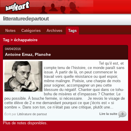
litteraturedepartout
Notes
Catégories
Archives
Tags
Tag > échappatoire
04/04/2016
Antoine Emaz, Planche
Tel qu’il est, et
compte tenu de l’histoire, ce monde paraît sans
issue. À partir de là, on peut commencer le
travail vers quelle résistance ou quel espoir,
même malingre. Poésie, une charpie de mots
pour soigner, accompagner un peu cette
blessure du négatif. Chanter quoi dans ce tohu-
bohu de misères et d’impasses ? Chanter. Le
peu possible. À bouche fermée, si nécessaire. Je revois le visage de
cette élève de 2 e me demandant pourquoi ce que j’écris est « si
sombre ». Dans son ton, ce n’était pas une critique, plutôt une...
Lire la suite
0
Écrit par
Littérature de partout
Plus de notes disponibles.