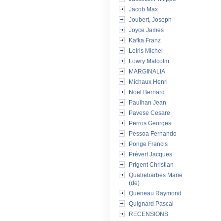
Jacob Max
Joubert, Joseph
Joyce James
Kafka Franz
Leiris Michel
Lowry Malcolm
MARGINALIA
Michaux Henri
Noël Bernard
Paulhan Jean
Pavese Cesare
Perros Georges
Pessoa Fernando
Ponge Francis
Prévert Jacques
Prigent Christian
Quatrebarbes Marie
(de)
Queneau Raymond
Quignard Pascal
RECENSIONS