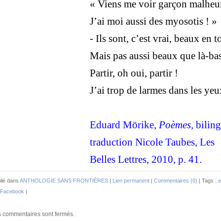
« Viens me voir garçon malheu
J’ai moi aussi des myosotis ! »
- Ils sont, c’est vrai, beaux en t
Mais pas aussi beaux que là-bas
Partir, oh oui, partir !
J’ai trop de larmes dans les yeu
Eduard Mörike,
Poèmes,
biling
traduction Nicole Taubes, Les
Belles Lettres, 2010, p. 41.
lié dans
ANTHOLOGIE SANS FRONTIÈRES
|
Lien permanent
|
Commentaires (0)
| Tags :
e
Facebook
|
 commentaires sont fermés.