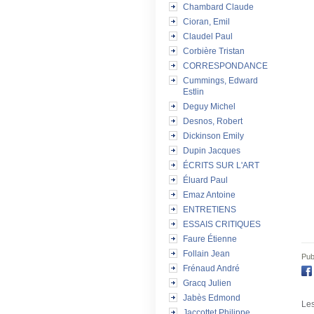
Chambard Claude
Cioran, Emil
Claudel Paul
Corbière Tristan
CORRESPONDANCE
Cummings, Edward
Estlin
Deguy Michel
Desnos, Robert
Dickinson Emily
Dupin Jacques
ÉCRITS SUR L'ART
Éluard Paul
Emaz Antoine
ENTRETIENS
ESSAIS CRITIQUES
Faure Étienne
Follain Jean
Pub
Frénaud André
Gracq Julien
Jabès Edmond
Les
Jaccottet Philippe