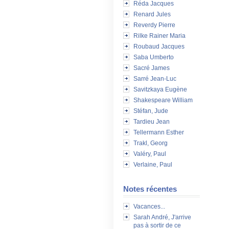
Réda Jacques
Renard Jules
Reverdy Pierre
Rilke Rainer Maria
Roubaud Jacques
Saba Umberto
Sacré James
Sarré Jean-Luc
Savitzkaya Eugène
Shakespeare William
Stéfan, Jude
Tardieu Jean
Tellermann Esther
Trakl, Georg
Valéry, Paul
Verlaine, Paul
Notes récentes
Vacances...
Sarah André, J'arrive
pas à sortir de ce