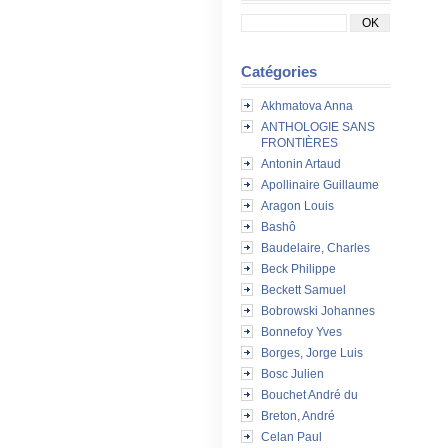
Catégories
Akhmatova Anna
ANTHOLOGIE SANS
FRONTIÈRES
Antonin Artaud
Apollinaire Guillaume
Aragon Louis
Bashô
Baudelaire, Charles
Beck Philippe
Beckett Samuel
Bobrowski Johannes
Bonnefoy Yves
Borges, Jorge Luis
Bosc Julien
Bouchet André du
Breton, André
Celan Paul