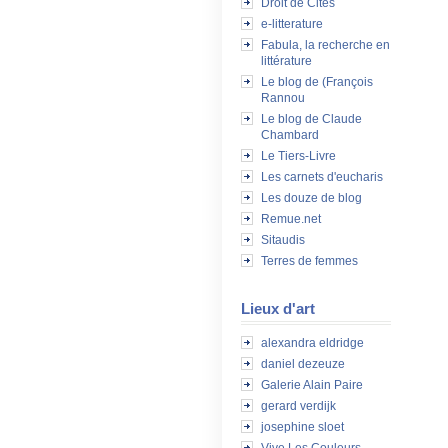
Droit de Cités
e-litterature
Fabula, la recherche en
littérature
Le blog de (François
Rannou
Le blog de Claude
Chambard
Le Tiers-Livre
Les carnets d'eucharis
Les douze de blog
Remue.net
Sitaudis
Terres de femmes
Lieux d'art
alexandra eldridge
daniel dezeuze
Galerie Alain Paire
gerard verdijk
josephine sloet