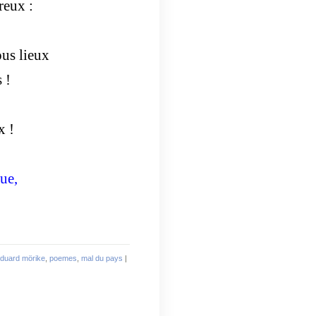
reux :
ous lieux
 !
x !
ue,
duard mörike
,
poemes
,
mal du pays
|