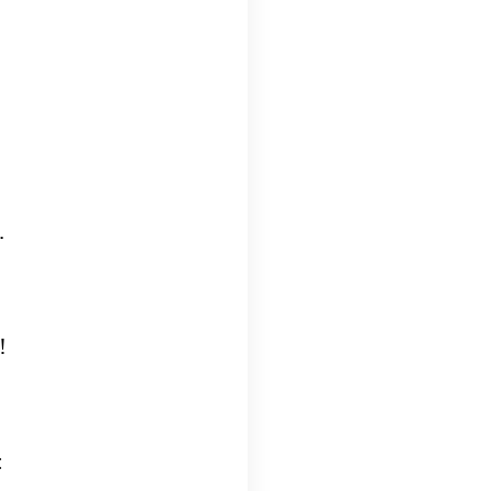
.
!
: