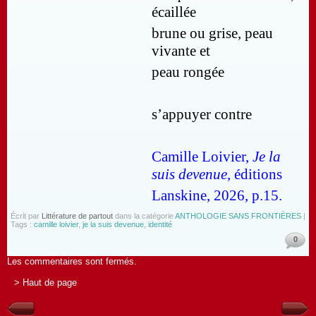
écaillée
brune ou grise, peau
vivante et
peau rongée
s’appuyer contre
Camille Loivier,
Je la
suis devenue
, éditions
Lanskine, 2026, p.15.
Écrit par
Littérature de partout
dans la catégorie
ANTHOLOGIE SANS FRONTIÈRES
|
Tags :
camille loivier
,
je la suis devenue
,
identité
0
Les commentaires sont fermés.
> Haut de page