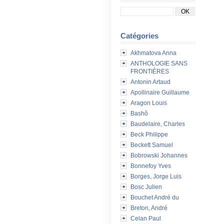
Catégories
Akhmatova Anna
ANTHOLOGIE SANS
FRONTIÈRES
Antonin Artaud
Apollinaire Guillaume
Aragon Louis
Bashô
Baudelaire, Charles
Beck Philippe
Beckett Samuel
Bobrowski Johannes
Bonnefoy Yves
Borges, Jorge Luis
Bosc Julien
Bouchet André du
Breton, André
Celan Paul