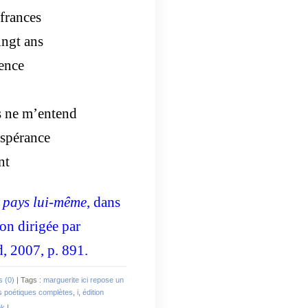
ffrances
ingt ans
rence
s ne m’entend
espérance
nt
 pays lui-même
, dans
ion dirigée par
d, 2007, p. 891.
 (0)
| Tags :
marguerite ici repose un
 poétiques complètes
,
i
,
édition
ok
|