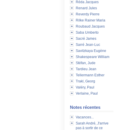
Réda Jacques
Renard Jules
Reverdy Pierre
Rilke Rainer Maria
Roubaud Jacques
Saba Umberto
Sacré James
Sarré Jean-Luc
Savitzkaya Eugène
Shakespeare William
Stéfan, Jude
Tardieu Jean
Tellermann Esther
Trakl, Georg
Valéry, Paul
Verlaine, Paul
Notes récentes
Vacances...
Sarah André, J'arrive
pas à sortir de ce