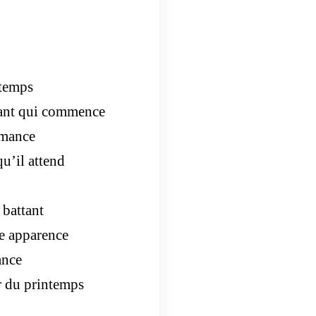
 temps
stant qui commence
omance
u’il attend
 battant
e apparence
ance
r du printemps