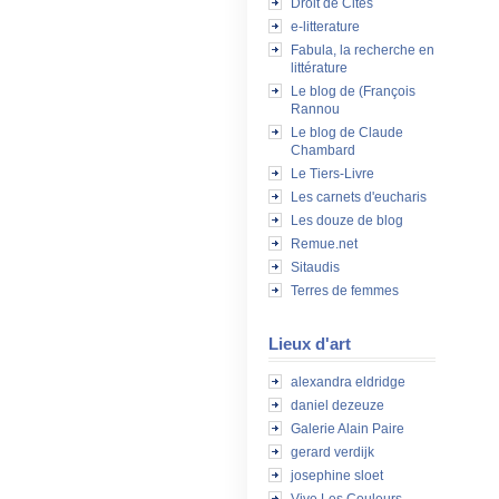
Droit de Cités
e-litterature
Fabula, la recherche en
littérature
Le blog de (François
Rannou
Le blog de Claude
Chambard
Le Tiers-Livre
Les carnets d'eucharis
Les douze de blog
Remue.net
Sitaudis
Terres de femmes
Lieux d'art
alexandra eldridge
daniel dezeuze
Galerie Alain Paire
gerard verdijk
josephine sloet