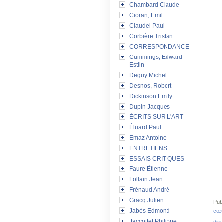
Chambard Claude
Cioran, Emil
Claudel Paul
Corbière Tristan
CORRESPONDANCE
Cummings, Edward
Estlin
Deguy Michel
Desnos, Robert
Dickinson Emily
Dupin Jacques
ÉCRITS SUR L'ART
Éluard Paul
Emaz Antoine
ENTRETIENS
ESSAIS CRITIQUES
Faure Étienne
Follain Jean
Frénaud André
Gracq Julien
Pub
Jabès Edmond
cœu
Jaccottet Philippe
dir