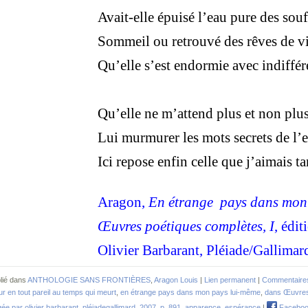
Avait-elle épuisé l’eau pure des sou
Sommeil ou retrouvé des rêves de v
Qu’elle s’est endormie avec indiffé
Qu’elle ne m’attend plus et non plu
Lui murmurer les mots secrets de l’
Ici repose enfin celle que j’aimais ta
Aragon,
En étrange pays dans mon
Œuvres poétiques complètes, I
, édit
Olivier Barbarant, Pléiade/Gallimar
lié dans
ANTHOLOGIE SANS FRONTIÈRES
,
Aragon Louis
|
Lien permanent
|
Commentaires
r en tout pareil au temps qui meurt
,
en étrange pays dans mon pays lui-même
,
dans Œuvres
igée par olivier barbarant
,
pléiadegallimard
,
2007
,
p. 891. apparence
,
espérance
|
Facebo