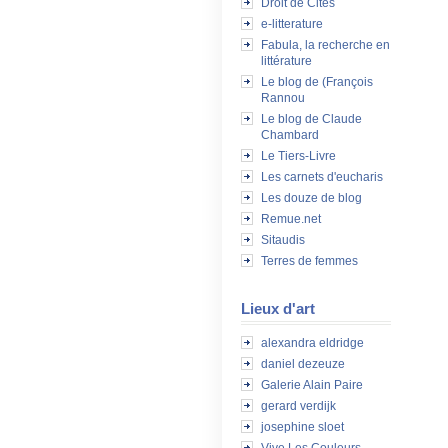
Droit de Cités
e-litterature
Fabula, la recherche en
littérature
Le blog de (François
Rannou
Le blog de Claude
Chambard
Le Tiers-Livre
Les carnets d'eucharis
Les douze de blog
Remue.net
Sitaudis
Terres de femmes
Lieux d'art
alexandra eldridge
daniel dezeuze
Galerie Alain Paire
gerard verdijk
josephine sloet