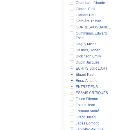
Chambard Claude
Cioran, Emil
Claudel Paul
Corbière Tristan
CORRESPONDANCE
Cummings, Edward
Estlin
Deguy Michel
Desnos, Robert
Dickinson Emily
Dupin Jacques
ÉCRITS SUR L'ART
Éluard Paul
Emaz Antoine
ENTRETIENS
ESSAIS CRITIQUES
Faure Étienne
Follain Jean
Frénaud André
Gracq Julien
Jabès Edmond
Jaccottet Philippe