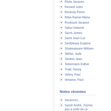
Réda Jacques
Renard Jules
Reverdy Pierre
Rilke Rainer Maria
Roubaud Jacques
Saba Umberto
Sacré James
Sarré Jean-Luc
Savitzkaya Eugène
Shakespeare William
Stéfan, Jude
Tardieu Jean
Tellermann Esther
Trakl, Georg
Valéry, Paul
Verlaine, Paul
Notes récentes
Vacances...
Sarah André, J'arrive
pas à sortir de ce