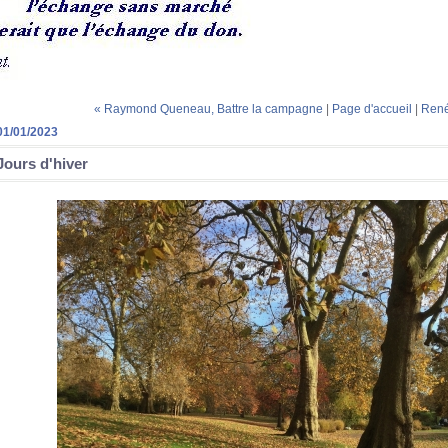
« Raymond Queneau, Battre la campagne
|
Page d'accueil
|
René
01/01/2023
Jours d'hiver