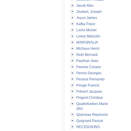
Jacob Max
Joubert, Joseph
Joyce James
Kafka Franz
Leiris Michel
Lowry Malcolm
MARGINALIA
Michaux Henri
Noël Bernard
Paulhan Jean
Pavese Cesare
Perros Georges
Pessoa Fernando
Ponge Francis
Prévert Jacques
Prigent Christian
Quatrebarbes Marie
(de)
Queneau Raymond
Quignard Pascal
RECENSIONS