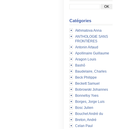
Catégories
Akhmatova Anna
ANTHOLOGIE SANS
FRONTIÈRES
Antonin Artaud
Apollinaire Guillaume
Aragon Louis
Bashô
Baudelaire, Charles
Beck Philippe
Beckett Samuel
Bobrowski Johannes
Bonnefoy Yves
Borges, Jorge Luis
Bosc Julien
Bouchet André du
Breton, André
Celan Paul