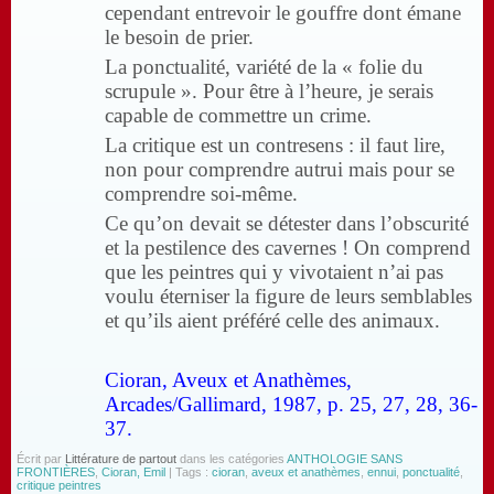
cependant entrevoir le gouffre dont émane
le besoin de prier.
La ponctualité, variété de la « folie du
scrupule ». Pour être à l’heure, je serais
capable de commettre un crime.
La critique est un contresens : il faut lire,
non pour comprendre autrui mais pour se
comprendre soi-même.
Ce qu’on devait se détester dans l’obscurité
et la pestilence des cavernes ! On comprend
que les peintres qui y vivotaient n’ai pas
voulu éterniser la figure de leurs semblables
et qu’ils aient préféré celle des animaux.
Cioran, Aveux et Anathèmes,
Arcades/Gallimard, 1987, p. 25, 27, 28, 36-
37.
Écrit par
Littérature de partout
dans les catégories
ANTHOLOGIE SANS
FRONTIÈRES
,
Cioran, Emil
| Tags :
cioran
,
aveux et anathèmes
,
ennui
,
ponctualité
,
critique peintres