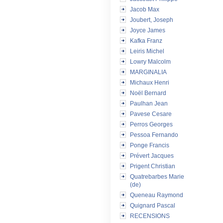
Jacob Max
Joubert, Joseph
Joyce James
Kafka Franz
Leiris Michel
Lowry Malcolm
MARGINALIA
Michaux Henri
Noël Bernard
Paulhan Jean
Pavese Cesare
Perros Georges
Pessoa Fernando
Ponge Francis
Prévert Jacques
Prigent Christian
Quatrebarbes Marie
(de)
Queneau Raymond
Quignard Pascal
RECENSIONS