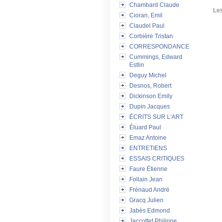
Chambard Claude
Les
Cioran, Emil
Claudel Paul
Corbière Tristan
CORRESPONDANCE
Cummings, Edward
Estlin
Deguy Michel
Desnos, Robert
Dickinson Emily
Dupin Jacques
ÉCRITS SUR L'ART
Éluard Paul
Emaz Antoine
ENTRETIENS
ESSAIS CRITIQUES
Faure Étienne
Follain Jean
Frénaud André
Gracq Julien
Jabès Edmond
Jaccottet Philippe