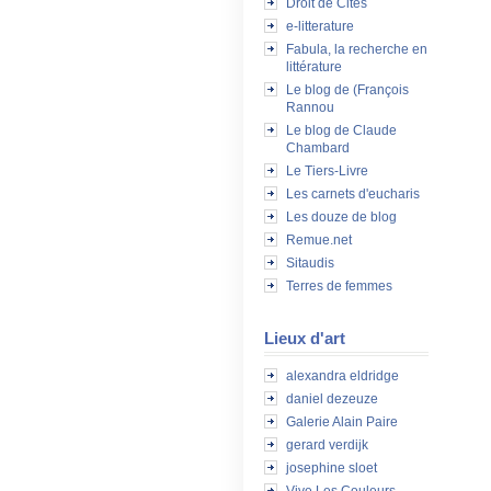
Droit de Cités
e-litterature
Fabula, la recherche en
littérature
Le blog de (François
Rannou
Le blog de Claude
Chambard
Le Tiers-Livre
Les carnets d'eucharis
Les douze de blog
Remue.net
Sitaudis
Terres de femmes
Lieux d'art
alexandra eldridge
daniel dezeuze
Galerie Alain Paire
gerard verdijk
josephine sloet