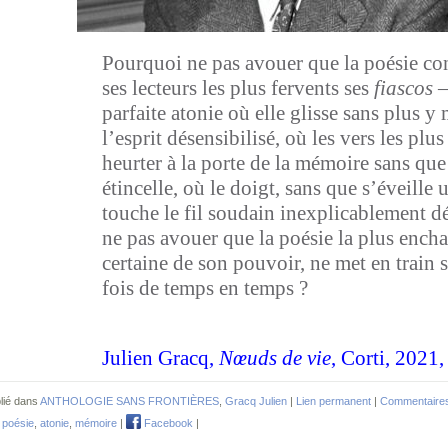
Pourquoi ne pas avouer que la poésie con
ses lecteurs les plus fervents ses
fiascos
—
parfaite atonie où elle glisse sans plus y
l’esprit désensibilisé, où les vers les plu
heurter à la porte de la mémoire sans qu
étincelle, où le doigt, sans que s’éveille
touche le fil soudain inexplicablement 
ne pas avouer que la poésie la plus encha
certaine de son pouvoir, ne met en train 
fois de temps en temps ?
Julien Gracq,
Nœuds de vie
, Corti, 2021,
lié dans
ANTHOLOGIE SANS FRONTIÈRES
,
Gracq Julien
|
Lien permanent
|
Commentaires
,
poésie
,
atonie
,
mémoire
|
Facebook
|