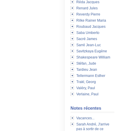
Réda Jacques
Renard Jules
Reverdy Pierre
Rilke Rainer Maria
Roubaud Jacques
Saba Umberto
Sacré James
Sarré Jean-Luc
Savitzkaya Eugène
Shakespeare William
Stéfan, Jude
Tardieu Jean
Tellermann Esther
Trakl, Georg
Valéry, Paul
Verlaine, Paul
Notes récentes
Vacances...
Sarah André, J'arrive
pas à sortir de ce