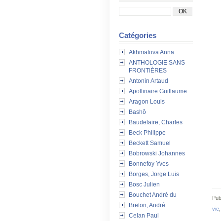
Catégories
Akhmatova Anna
ANTHOLOGIE SANS
FRONTIÈRES
Antonin Artaud
Apollinaire Guillaume
Aragon Louis
Bashô
Baudelaire, Charles
Beck Philippe
Beckett Samuel
Bobrowski Johannes
Bonnefoy Yves
Borges, Jorge Luis
Bosc Julien
Bouchet André du
Pub
Breton, André
vie
Celan Paul