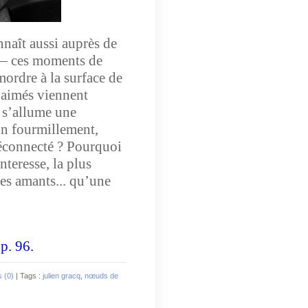
naît aussi auprès de
 ces moments de
 mordre à la surface de
s aimés viennent
e s’allume une
 un fourmillement,
déconnecté ? Pourquoi
nteresse, la plus
ses amants... qu’une
 p. 96.
 (0)
| Tags :
julien gracq
,
nœuds de