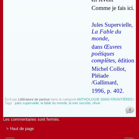
Comme je fais ici.
Jules Supervielle,
La Fable du
monde
,
dans
Œuvres
poétiques
complètes
, édition
Michel Collot,
Pléiade
/Gallimard,
1996, p. 402.
Écrit par
Littérature de partout
dans la catégorie
ANTHOLOGIE SANS FRONTIÈRES
|
Tags :
jules supervielle
,
la fable du monde
,
la mer secrète
,
rêver
0
Les commentaires sont fermés.
> Haut de page