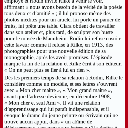
employé et Rodin invite Rilke à venir le voir,
affirmant « nous avons besoin de la vérité de la poésie
tous deux et d’amitié » ; il lui propose même des
photos inédites pour un article, lui porte un panier de
fruits, lui prête une table. Clara obtient de travailler
dans son atelier et, plus tard, de sculpter son buste
pour le musée de Mannheim. Rodin lui refuse ensuite
cette faveur comme il refuse à Rilke, en 1913, des
photographies pour une nouvelle édition de sa
monographie, après les avoir promises. L’épisode
marque la fin de la relation et Rilke écrit à son éditeur,
« On ne peut plus se fier à lui en rien ».
Dès les premiers temps de sa relation à Rodin, Rilke le
considère comme un modèle, et ses lettres s’ouvrent
avec « Mon cher maître », « Mon grand maître »,
avant que l’adresse devienne, en décembre 1908,
« Mon cher et seul Ami ». Il vit une relation
d’apprentissage qui lui paraît indispensable, et il
évoque le drame du jeune peintre ou écrivain qui ne
trouve aucun appui, dans « un abîme de
délaissement » ; on pense aux lettres qu’il a écrites à