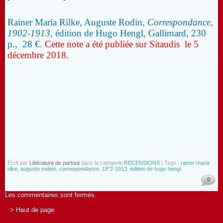
Rainer Maria Rilke, Auguste Rodin,
Correspondance,
1902-1913,
édition de Hugo Hengl, Gallimard, 230
p., 28 €.
Cette note a été publiée sur Sitaudis le 5
décembre 2018.
Écrit par
Littérature de partout
dans la catégorie
RECENSIONS
| Tags :
rainer maria
rilke
,
auguste rodein
,
correspondance
,
19°2-1913
,
édition de hugo hengl
0
Les commentaires sont fermés.
> Haut de page