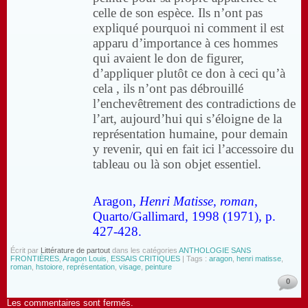
celle de son espèce. Ils n’ont pas
expliqué pourquoi ni comment il est
apparu d’importance à ces hommes
qui avaient le don de figurer,
d’appliquer plutôt ce don à ceci qu’à
cela , ils n’ont pas débrouillé
l’enchevêtrement des contradictions de
l’art, aujourd’hui qui s’éloigne de la
représentation humaine, pour demain
y revenir, qui en fait ici l’accessoire du
tableau ou là son objet essentiel.
Aragon,
Henri Matisse, roman
,
Quarto/Gallimard, 1998 (1971), p.
427-428.
Écrit par
Littérature de partout
dans les catégories
ANTHOLOGIE SANS
FRONTIÈRES
,
Aragon Louis
,
ESSAIS CRITIQUES
| Tags :
aragon
,
henri matisse
,
roman
,
hstoiore
,
représentation
,
visage
,
peinture
0
Les commentaires sont fermés.