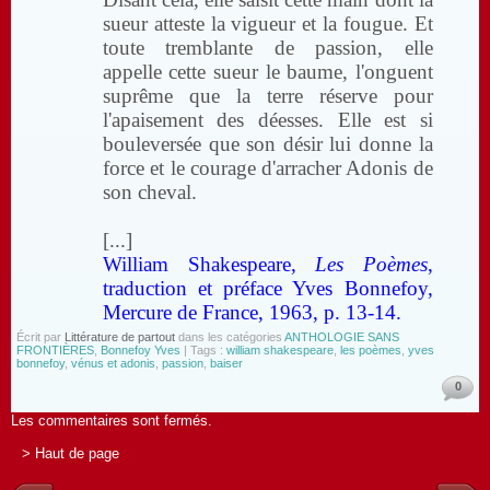
sueur atteste la vigueur et la fougue. Et
toute tremblante de passion, elle
appelle cette sueur le baume, l'onguent
suprême que la terre réserve pour
l'apaisement des déesses. Elle est si
bouleversée que son désir lui donne la
force et le courage d'arracher Adonis de
son cheval.
[...]
William Shakespeare,
Les Poèmes
,
traduction et préface Yves Bonnefoy,
Mercure de France, 1963, p. 13-14.
Écrit par
Littérature de partout
dans les catégories
ANTHOLOGIE SANS
FRONTIÈRES
,
Bonnefoy Yves
| Tags :
william shakespeare
,
les poèmes
,
yves
bonnefoy
,
vénus et adonis
,
passion
,
baiser
0
Les commentaires sont fermés.
> Haut de page