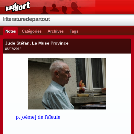
litteraturedepartout
Notes
Catégories
Archives
Tags
Jude Stéfan, La Muse Province
05/07/2012
p.[oème] de l'aïeule