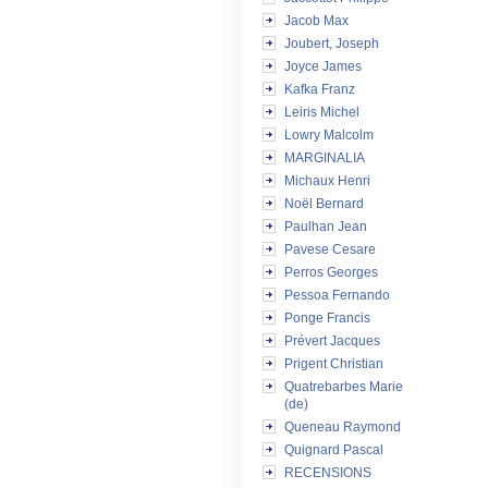
Jacob Max
Joubert, Joseph
Joyce James
Kafka Franz
Leiris Michel
Lowry Malcolm
MARGINALIA
Michaux Henri
Noël Bernard
Paulhan Jean
Pavese Cesare
Perros Georges
Pessoa Fernando
Ponge Francis
Prévert Jacques
Prigent Christian
Quatrebarbes Marie
(de)
Queneau Raymond
Quignard Pascal
RECENSIONS