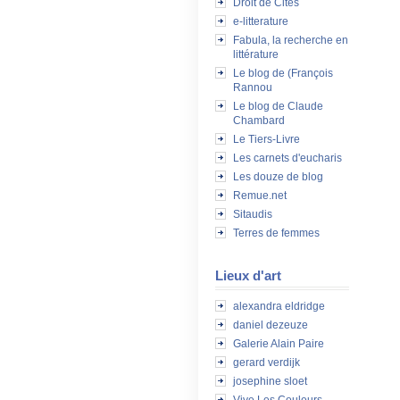
Droit de Cités
e-litterature
Fabula, la recherche en
littérature
Le blog de (François
Rannou
Le blog de Claude
Chambard
Le Tiers-Livre
Les carnets d'eucharis
Les douze de blog
Remue.net
Sitaudis
Terres de femmes
Lieux d'art
alexandra eldridge
daniel dezeuze
Galerie Alain Paire
gerard verdijk
josephine sloet