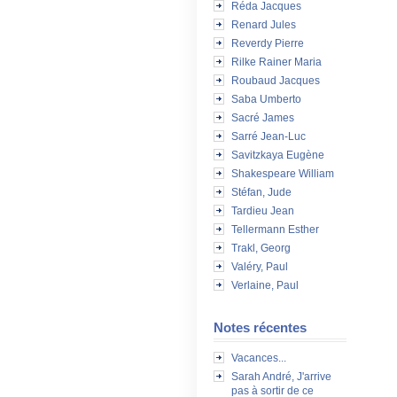
Réda Jacques
Renard Jules
Reverdy Pierre
Rilke Rainer Maria
Roubaud Jacques
Saba Umberto
Sacré James
Sarré Jean-Luc
Savitzkaya Eugène
Shakespeare William
Stéfan, Jude
Tardieu Jean
Tellermann Esther
Trakl, Georg
Valéry, Paul
Verlaine, Paul
Notes récentes
Vacances...
Sarah André, J'arrive
pas à sortir de ce