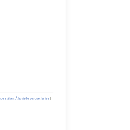
ude stéfan
,
À la vieille parque
,
la lise
|