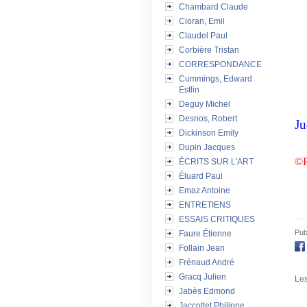
Chambard Claude
Cioran, Emil
Claudel Paul
Corbière Tristan
CORRESPONDANCE
Cummings, Edward
Estlin
Deguy Michel
Desnos, Robert
Ju
Dickinson Emily
Dupin Jacques
©P
ÉCRITS SUR L'ART
Éluard Paul
Emaz Antoine
ENTRETIENS
ESSAIS CRITIQUES
Pub
Faure Étienne
Follain Jean
Frénaud André
Gracq Julien
Les
Jabès Edmond
Jaccottet Philippe