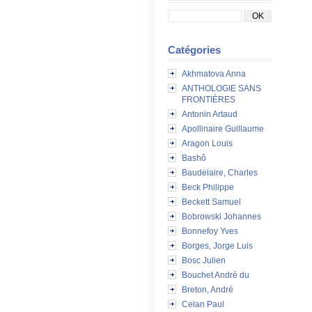
Catégories
Akhmatova Anna
ANTHOLOGIE SANS
FRONTIÈRES
Antonin Artaud
Apollinaire Guillaume
Aragon Louis
Bashô
Baudelaire, Charles
Beck Philippe
Beckett Samuel
Bobrowski Johannes
Bonnefoy Yves
Borges, Jorge Luis
Bosc Julien
Bouchet André du
Breton, André
Celan Paul