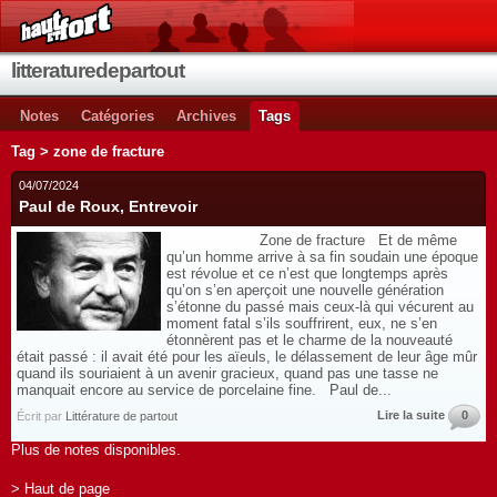
litteraturedepartout
Notes
Catégories
Archives
Tags
Tag > zone de fracture
04/07/2024
Paul de Roux, Entrevoir
Zone de fracture Et de même
qu’un homme arrive à sa fin soudain une époque
est révolue et ce n’est que longtemps après
qu’on s’en aperçoit une nouvelle génération
s’étonne du passé mais ceux-là qui vécurent au
moment fatal s’ils souffrirent, eux, ne s’en
étonnèrent pas et le charme de la nouveauté
était passé : il avait été pour les aïeuls, le délassement de leur âge mûr
quand ils souriaient à un avenir gracieux, quand pas une tasse ne
manquait encore au service de porcelaine fine. Paul de...
Lire la suite
0
Écrit par
Littérature de partout
Plus de notes disponibles.
> Haut de page