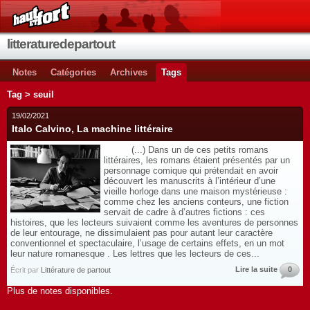
litteraturedepartout
Notes
Catégories
Archives
Tags
Tag > seuil
19/02/2021
Italo Calvino, La machine littéraire
(...) Dans un de ces petits romans
littéraires, les romans étaient présentés par un
personnage comique qui prétendait en avoir
découvert les manuscrits à l’intérieur d’une
vieille horloge dans une maison mystérieuse :
comme chez les anciens conteurs, une fiction
servait de cadre à d’autres fictions : ces
histoires, que les lecteurs suivaient comme les aventures de personnes
de leur entourage, ne dissimulaient pas pour autant leur caractère
conventionnel et spectaculaire, l’usage de certains effets, en un mot
leur nature romanesque . Les lettres que les lecteurs de ces...
Lire la suite
0
Écrit par
Littérature de partout
Plus de notes disponibles.