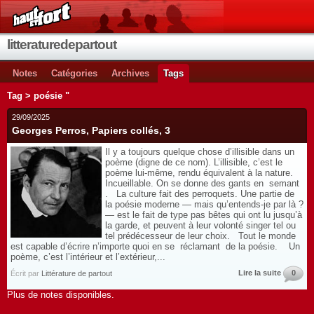
litteraturedepartout
Notes
Catégories
Archives
Tags
Tag > poésie "
29/09/2025
Georges Perros, Papiers collés, 3
Il y a toujours quelque chose d’illisible dans un
poème (digne de ce nom). L’illisible, c’est le
poème lui-même, rendu équivalent à la nature.
Incueillable. On se donne des gants en semant
. La culture fait des perroquets. Une partie de
la poésie moderne — mais qu’entends-je par là ?
— est le fait de type pas bêtes qui ont lu jusqu’à
la garde, et peuvent à leur volonté singer tel ou
tel prédécesseur de leur choix. Tout le monde
est capable d’écrire n’importe quoi en se réclamant de la poésie. Un
poème, c’est l’intérieur et l’extérieur,...
Lire la suite
0
Écrit par
Littérature de partout
Plus de notes disponibles.