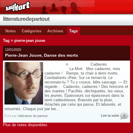
litteraturedepartout
Notes
Catégories
Archives
Tags
Tag > pierre-jean jouve
12/01/2025
Pierre-Jean Jouve, Danse des morts
n Cadavres
La Mort Mes cadavres, mes
cadavres ! Rampe, ta chair à demi morte,
Combattants d'hier, Sur ce terrain-là. Le
reconnais-tu ? Tu y courus, bête sauvage. — Et
regarde : Cadavres, cadavres ! Des horizons et
des marées ! Pacifiés, déchiquetés, les vieux,
les jeunes, Épaisseurs sur épaisseurs dans la
terre cadavéreuse, Brassés par la pluie,
Arrachés par celui qui passe, Et labourés, et
retournés, Chaque jour par les...
Lire la suite
0
Écrit par
Littérature de partout
Plus de notes disponibles.