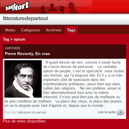
litteraturedepartout
Notes
Catégories
Archives
Tags
Tag > opium
14/07/2021
Pierre Reverdy, En vrac
N’ayant besoin de rien, comme il serait facile
de n’avoir besoin de personne. Le véritable
opium du peuple, c’est le spectacle, sous toutes
ses formes, qui l’a toujours été. Et il y a un très
important côté de spectacle dans les
manifestations politiques, aussi bien que dans
celles des religions. Ne rien préférer, aimer et
haïr alternativement tout avec la même
intensité, il n’est peut-être pas de meilleure ou
de pire condition de malheur. La place des vieux, la place des jeunes,
on se la dispute avec tant d’âpreté et, depuis que le monde...
Lire la suite
0
Écrit par
Littérature de partout
Plus de notes disponibles.