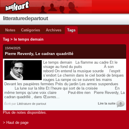
litteraturedepartout
Notes
Catégories
Archives
Tags
Tag > le temps demain
15/04/2025
Pierre Reverdy, Le cadran quadrillé
Le temps demain La flamme au cadre Et le
visage au fond du puits À son
rebord On entend la musique sourde l’esprit
s’endort Le chemin dans le ciel bordé de briques
rouges La rampe où se suivent les mains
Devant les paupières fermées Près du jardin Les armes suspendues
La lune sur la tête Et l’heure qui sort de la croisée En
même temps qu’une voix claire Peut-être rien Pierre Reverdy, La
cadran quadrillé , dans Œuvres...
Lire la suite
0
Écrit par
Littérature de partout
Plus de notes disponibles.
> Haut de page