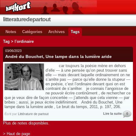
litteraturedepartout
Notes
Catégories
Archives
Tags
Tag > l'ordinaire
03/06/2023
André du Bouchet, Une lampe dans la lumière aride
car toujours la poésie mène en dehors
d’elle — à une pensée qu’on peut trouver sans
elle — mais devant laquelle ordinairement on ne
s’arrête pas — parce qu’elle donne la stupeur —
en poésie, c’est l’ordinaire devant quoi on est
contraint de s’arrêter. je connais l’angoisse de
ne pouvoir écrire continûment , de rechercher ce
que je veux dire de façon concertée — j’attends que cela vienne — par
bribes ; aussi, je peux écrire indéfiniment. André du Bouchet, Une
lampe dans la lumière aride , Le bruit du temps, 2011, p. 197, 206.
Lire la suite
0
Écrit par
Littérature de partout
Plus de notes disponibles.
> Haut de page