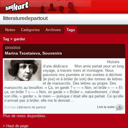
litteraturedepartout
Notes
Catégories
Archives
Tags
Tag > garder
10/10/2015
Marina Tscetaieva, Souvenirs
Histoire
d’une dédicace Mon amie partait pour un long
voyage, à travers mers et montagne. Nous
passions nos journées et nos soirées à déchirer
(le jour) et à brûler (le soir) des tonnes de lettres
et de manuscrits. Des lettres au propre. Des
manuscrits au brouillon. « Ça, on garde ? » — « Non, on brûle » — « Et
ça, on brûle ? » — « Non, on garde » « Brûler », naturellement, c’était
son rôle, « garder », le mien — puisque c’était elle qui partait. Ce qu’elle
n’arrivait pas à brûler, elle me le donnait....
Lire la suite
0
Écrit par
Littérature de partout
Plus de notes disponibles.
> Haut de page