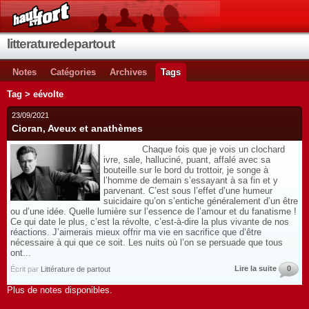
litteraturedepartout
Notes
Catégories
Archives
Tags
Tag > eévolte
23/09/2021
Cioran, Aveux et anathèmes
Chaque fois que je vois un clochard
ivre, sale, halluciné, puant, affalé avec sa
bouteille sur le bord du trottoir, je songe à
l’homme de demain s’essayant à sa fin et y
parvenant. C’est sous l’effet d’une humeur
suicidaire qu’on s’entiche généralement d’un être
ou d’une idée. Quelle lumière sur l’essence de l’amour et du fanatisme !
Ce qui date le plus, c’est la révolte, c’est-à-dire la plus vivante de nos
réactions. J’aimerais mieux offrir ma vie en sacrifice que d’être
nécessaire à qui que ce soit. Les nuits où l’on se persuade que tous
ont...
Lire la suite
0
Écrit par
Littérature de partout
Plus de notes disponibles.